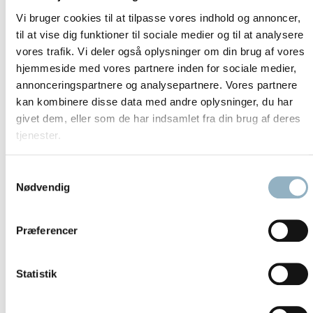
Automatisk åbning og lukning af låge med et tryk.
Vi bruger cookies til at tilpasse vores indhold og annoncer,
Auto-Lid funktion
til at vise dig funktioner til sociale medier og til at analysere
Hurtig åbning/lukning af rotor med integreret
vores trafik. Vi deler også oplysninger om din brug af vores
lågopbevaring.
hjemmeside med vores partnere inden for sociale medier,
annonceringspartnere og analysepartnere. Vores partnere
ACE (Accumulated Centrifugal Effect)
kan kombinere disse data med andre oplysninger, du har
Justerer automatisk køretid for optimal separation af
blodkomponenter.
givet dem, eller som de har indsamlet fra din brug af deres
tjenester.
Centri-Touch interface
Intuitiv, handskevenlig touchskærm med høj synlighed
og nem opsætning.
Samtykkevalg
Nødvendig
Eco-Spin teknologi
Op til 64 % energibesparelse med aerodynamiske rotorer.
Præferencer
Datahåndtering
Kompatibel med Centri-Log Plus (FDA 21 CFR Part 11).
Remote overvågning
Statistik
Via Centri-Vue app til styring og monitorering.