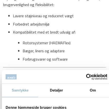
brugervenlighed og fleksibilitet:
Lavere støjniveau og reduceret vægt
Forbedret arbejdsmiljø
Kompatibilitet med et bredt udvalg af:
Rotorsystemer (HAEMAFlex)
Bæger, liners og adaptere
Forbrugsvarer og software
Nøglefunktioner
GreenCool teknologi
Samtykke
Detaljer
Om
Op til 14 % lavere energiforbrug sammenlignet med
tidligere modeller.
Auto-Door funktion
Denne hjemmeside bruger cookies