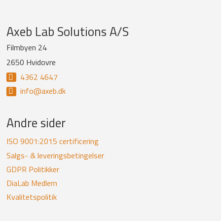
Company
Axeb Lab Solutions A/S
information
Filmbyen 24
2650 Hvidovre
and
4362 4647
newsletter
info@axeb.dk
Andre sider
ISO 9001:2015 certificering
Salgs- & leveringsbetingelser
GDPR Politikker
DiaLab Medlem
Kvalitetspolitik