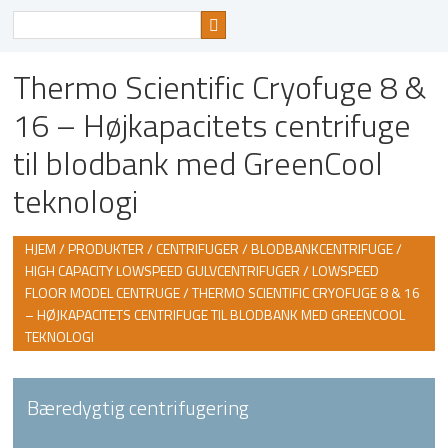
Søg
efter
Thermo Scientific Cryofuge 8 &
16 – Højkapacitets centrifuge
til blodbank med GreenCool
teknologi
HJEM
/
PRODUKTER
/
CENTRIFUGER
/
BLODBANKCENTRIFUGE
/
HIGH CAPACITY LOWSPEED GULVCENTRIFUGER
/
LOWSPEED
FLOOR MODEL CENTRUGE
/ THERMO SCIENTIFIC CRYOFUGE 8 & 16
– HØJKAPACITETS CENTRIFUGE TIL BLODBANK MED GREENCOOL
TEKNOLOGI
Bæredygtig centrifugering