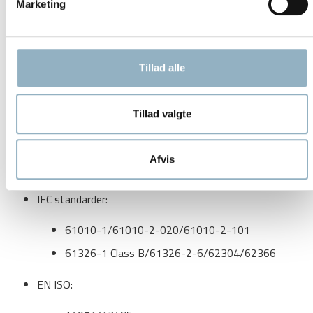
Marketing
Certificeringer og standarder
Cryofuge 8 og 16 overholder internationale krav til medicinsk
Tillad alle
udstyr:
UL godkendt
Tillad valgte
CE-mærket (MDR EU 2017/745)
FDA registreret (USA)
Afvis
RoHS & WEEE compliant
IEC standarder:
61010-1/61010-2-020/61010-2-101
61326-1 Class B/61326-2-6/62304/62366
EN ISO: