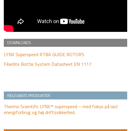
DOWNLOADS
LYNX Superspeed RTBA GUIDE ROTORS
Fiberlite Bottle System Datasheet EN 1117
Andet
RELEVANTE PRODUKTER
indhold
Thermo Scientific LYNX™ superspeed – med fokus på lavt
energiforbrug og høj driftssikkerhed.