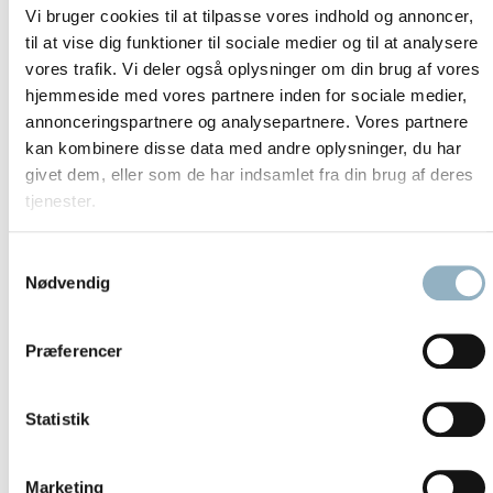
ultracentrifugering. Rotorer kan være fremstillet af en række
Vi bruger cookies til at tilpasse vores indhold og annoncer,
materialer, herunder kulfiber, aluminium og titanium. Hvert
til at vise dig funktioner til sociale medier og til at analysere
materiale har forskellige egenskaber, der egner sig bedst til
vores trafik. Vi deler også oplysninger om din brug af vores
specifikke anvendelser.
hjemmeside med vores partnere inden for sociale medier,
annonceringspartnere og analysepartnere. Vores partnere
Er du i tvivl om, hvilken rotor du skal vælge, så benyt vores
kan kombinere disse data med andre oplysninger, du har
rotorguide eller
kontakt os
. Vi står til rådighed med konkrete
givet dem, eller som de har indsamlet fra din brug af deres
råd til dine behov.
tjenester.
Vedligehold dine rotorer
Samtykkevalg
Når de rigtige rotorer er valgt, er det vigtigt, at de
Nødvendig
vedligeholdes regelmæssigt.
Det vil øge laboratoriesikkerheden, forlænge rotorens levetid
Præferencer
og reducere centrifugerings- og forurenings problematikker.
Lad Axeb håndtere din centrifuge- og rotor vedligeholdelse.
Statistik
Se nedenstående videoer – og følg os på
YouTube
Marketing