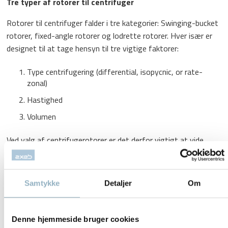
Tre typer af rotorer til centrifuger
Rotorer til centrifuger falder i tre kategorier: Swinging-bucket
rotorer, fixed-angle rotorer og lodrette rotorer. Hver især er
designet til at tage hensyn til tre vigtige faktorer:
Type centrifugering (differential, isopycnic, or rate-
zonal)
Hastighed
Volumen
Ved valg af centrifugerotorer er det derfor vigtigt at vide,
hvilken type adskillelse der er påkrævet – differential,
isopycnic, or rate-zonal – samt volumen og RCF krav. Dette
vil hjælpe med at identificere, hvilken type rotor der passer
Samtykke
Detaljer
Om
bedst. Fixed-angle og swinging-bucket rotorer er de mest
almindelige rotortyper til benchtop, lowspeed og high-speed
floor-model centrifuger. Lodrette rotorer anvendes primært i
Denne hjemmeside bruger cookies