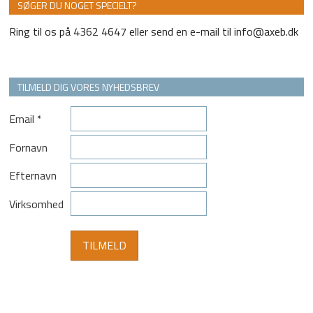
SØGER DU NOGET SPECIELT?
Ring til os på 4362 4647 eller send en e-mail til info@axeb.dk
TILMELD DIG VORES NYHEDSBREV
Email
*
Fornavn
Efternavn
Virksomhed