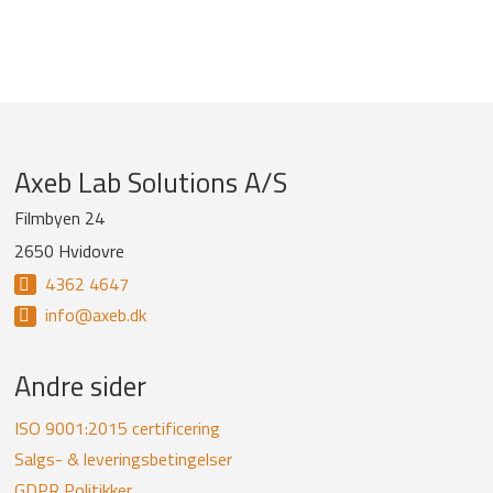
Company
Axeb Lab Solutions A/S
information
Filmbyen 24
2650 Hvidovre
and
4362 4647
newsletter
info@axeb.dk
Andre sider
ISO 9001:2015 certificering
Salgs- & leveringsbetingelser
GDPR Politikker