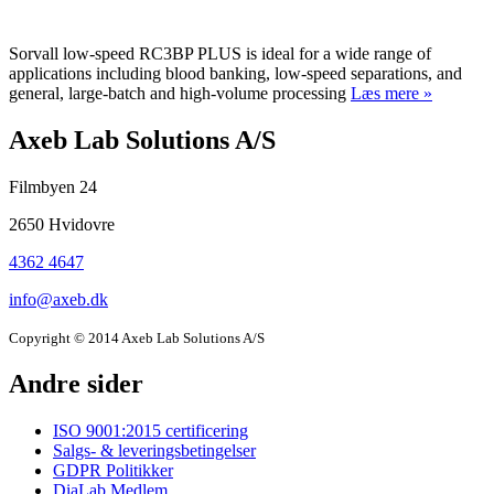
Sorvall low-speed RC3BP PLUS is ideal for a wide range of
applications including blood banking, low-speed separations, and
general, large-batch and high-volume processing
Læs mere »
Company
Axeb Lab Solutions A/S
information
Filmbyen 24
and
2650 Hvidovre
newsletter
4362 4647
info@axeb.dk
Copyright © 2014 Axeb Lab Solutions A/S
Andre sider
ISO 9001:2015 certificering
Salgs- & leveringsbetingelser
GDPR Politikker
DiaLab Medlem