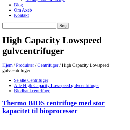
Blog
Om Axeb
Kontakt
Søg
Søg
efter
High Capacity Lowspeed
gulvcentrifuger
Hjem
/
Produkter
/
Centrifuger
/ High Capacity Lowspeed
gulvcentrifuger
Se alle
Centrifuger
Alle High Capacity Lowspeed gulvcentrifuger
Blodbankcentrifuge
Thermo BIOS centrifuge med stor
kapacitet til bioprocesser