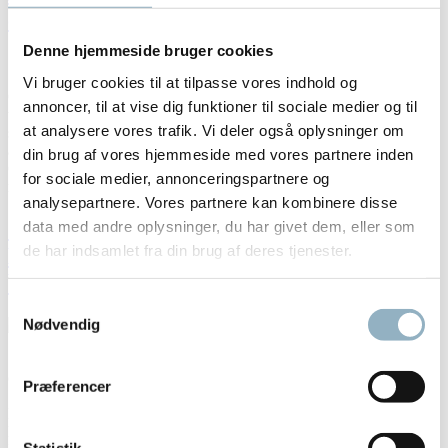
erstattes af Multifuge Gulvmodel
Denne hjemmeside bruger cookies
Vi bruger cookies til at tilpasse vores indhold og
Centrifuge Heraeus Cryofuge 5500i/Sorvall RC4 optimal kapacitet
annoncer, til at vise dig funktioner til sociale medier og til
til mellemstore blodbanker og kliniske-laboratorier med behov for
at analysere vores trafik. Vi deler også oplysninger om
stor kapacitet Sorvall Rc4 kan spin op til 8 blodposer, i en bred vifte
af posen konfigurationer – herunder 500 ml poser med in-line filtre.
din brug af vores hjemmeside med vores partnere inden
Optimal 4 eller 8 blodpose kapacitet samt stor kapacitet i øvrigt med
for sociale medier, annonceringspartnere og
mange mulighed for forskellige rotorer. Superior 32...
Læs mere »
analysepartnere. Vores partnere kan kombinere disse
Sorvall RC BIOS superspeed – se Thermo
data med andre oplysninger, du har givet dem, eller som
de har indsamlet fra din brug af deres tjenester.
BIOS centrifuge med stor kapacitet til
bioprocesser
Samtykkevalg
Nødvendig
Sorvall RC BIOS superspeed centrifuge > link til Thermo BIOS
centrifuge med stor kapacitet til bioprocesser Sorvall BIOS A
Præferencer
Superspeed centrifuge med højseparation effektivitet med Fiberlite
F6-10x1000LEX. Sorvall RC BIOS med volumen fås med 6 og 10
liter fiberlite rotorer, og byder på større kapacitet og højere hastighed