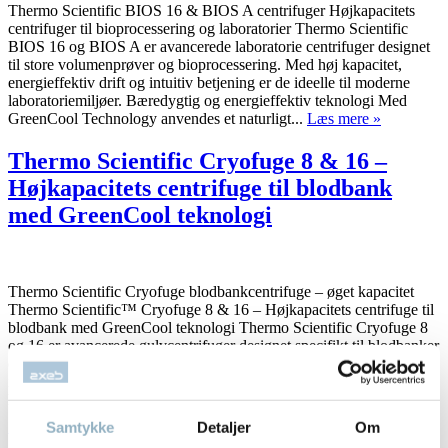
Thermo Scientific BIOS 16 & BIOS A centrifuger Højkapacitets
centrifuger til bioprocessering og laboratorier Thermo Scientific
BIOS 16 og BIOS A er avancerede laboratorie centrifuger designet
til store volumenprøver og bioprocessering. Med høj kapacitet,
energieffektiv drift og intuitiv betjening er de ideelle til moderne
laboratoriemiljøer. Bæredygtig og energieffektiv teknologi Med
GreenCool Technology anvendes et naturligt...
Læs mere »
Thermo Scientific Cryofuge 8 & 16 –
Højkapacitets centrifuge til blodbank
med GreenCool teknologi
Thermo Scientific Cryofuge blodbankcentrifuge – øget kapacitet
Thermo Scientific™ Cryofuge 8 & 16 – Højkapacitets centrifuge til
blodbank med GreenCool teknologi Thermo Scientific Cryofuge 8
og 16 er avancerede gulvcentrifuger designet specifikt til blodbanker
og blodbehandling. Med høj kapacitet, brugervenlig betjening og
innovativ GreenCool teknologi får du en fleksibel og effektiv
løsning til moderne laboratorier...
Læs mere »
Samtykke
Detaljer
Om
Heraeus Cryofuge 5500i er udgået –