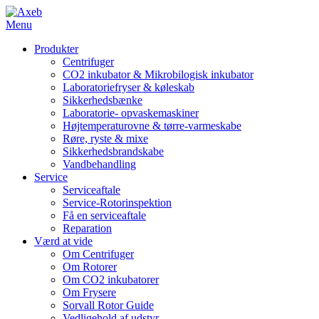
Menu
Produkter
Centrifuger
CO2 inkubator & Mikrobilogisk inkubator
Laboratoriefryser & køleskab
Sikkerhedsbænke
Laboratorie- opvaskemaskiner
Højtemperaturovne & tørre-varmeskabe
Røre, ryste & mixe
Sikkerhedsbrandskabe
Vandbehandling
Service
Serviceaftale
Service-Rotorinspektion
Få en serviceaftale
Reparation
Værd at vide
Om Centrifuger
Om Rotorer
Om CO2 inkubatorer
Om Frysere
Sorvall Rotor Guide
Vedligehold af udstyr