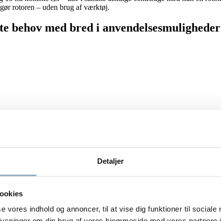
tgør rotoren – uden brug af værktøj.
este behov med bred i anvendelsesmuligheder
leration / deceleration
som UL, CE og IVD
Detaljer
 2-i-1 design til både fast placerede og svingende rør ? – spørg Axe
ookies
se vores indhold og annoncer, til at vise dig funktioner til sociale
oplysninger om din brug af vores hjemmeside med vores partnere i