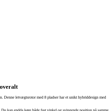
overalt
n. Denne letvægtsrotor med 8 pladser har et unikt hybriddesign med
or. Du kan endda køre både fast vinkel og svingende position på samme