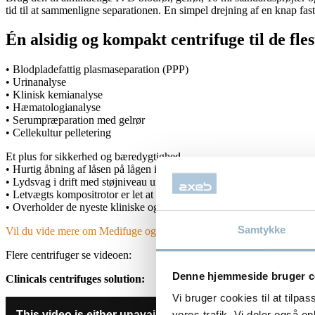
tid til at sammenligne separationen. En simpel drejning af en knap fas
Én alsidig og kompakt centrifuge til de fl
• Blodpladefattig plasmaseparation (PPP)
• Urinanalyse
• Klinisk kemianalyse
• Hæmatologianalyse
• Serumpræparation med gelrør
• Cellekultur pelletering
Et plus for sikkerhed og bæredygtighed
• Hurtig åbning af låsen på lågen i tilfælde af strømsvigt
• Lydsvag i drift med støjniveau under 56 dB(A)
• Letvægts kompositrotor er let at håndtere og sparer energi under acce
• Overholder de nyeste kliniske og sikkerhedsmæssige standarder 
Samtykke
Vil du vide mere om Medifuge og den innovative DualSpin™-rotor med
Flere centrifuger se videoen:
Denne hjemmeside bruger c
Clinicals centrifuges solution:
Vi bruger cookies til at tilpas
vores trafik. Vi deler også 