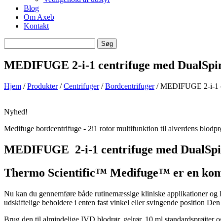
Blog
Om Axeb
Kontakt
Søg
Søg
efter
MEDIFUGE 2-i-1 centrifuge med DualSpin
Hjem
/
Produkter
/
Centrifuger
/
Bordcentrifuger
/ MEDIFUGE 2-i-1 ce
Nyhed!
Medifuge bordcentrifuge - 2i1 rotor multifunktion til alverdens blodp
MEDIFUGE 2-i-1 centrifuge med DualSpi
Thermo Scientific™ Medifuge™ er en kompa
Nu kan du gennemføre både rutinemæssige kliniske applikationer og l
udskiftelige beholdere i enten fast vinkel eller svingende position Den
Brug den til almindelige IVD blodrør, gelrør, 10 ml standardsprøjter 