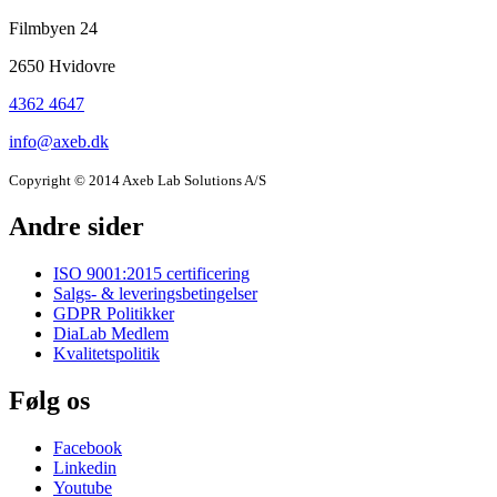
information
Filmbyen 24
and
2650 Hvidovre
newsletter
4362 4647
info@axeb.dk
Copyright © 2014 Axeb Lab Solutions A/S
Andre sider
ISO 9001:2015 certificering
Salgs- & leveringsbetingelser
GDPR Politikker
DiaLab Medlem
Kvalitetspolitik
Følg os
Facebook
Linkedin
Youtube