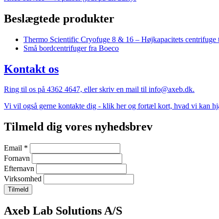
Beslægtede produkter
Thermo Scientific Cryofuge 8 & 16 – Højkapacitets centrifuge
Små bordcentrifuger fra Boeco
Kontakt os
Ring til os på 4362 4647, eller skriv en mail til info@axeb.dk.
Vi vil også gerne kontakte dig - klik her og fortæl kort, hvad vi kan 
Tilmeld dig vores nyhedsbrev
Email
*
Fornavn
Efternavn
Virksomhed
Company
Axeb Lab Solutions A/S