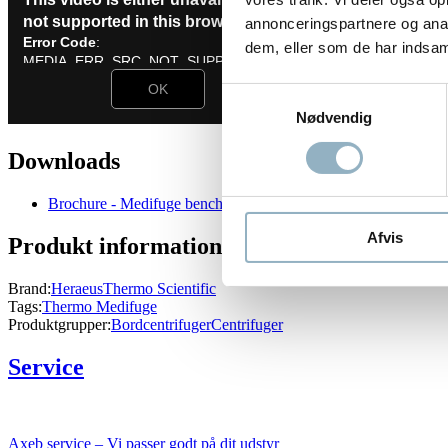
annonceringspartnere og anal
dem, eller som de har indsaml
Samtykkevalg
Nødvendig
Downloads
Brochure - Medifuge bench top centrifuge
Afvis
Produkt information
Brand:
Heraeus
Thermo Scientific
Tags:
Thermo Medifuge
Produktgrupper:
Bordcentrifuger
Centrifuger
Service
Axeb service – Vi passer godt på dit udstyr