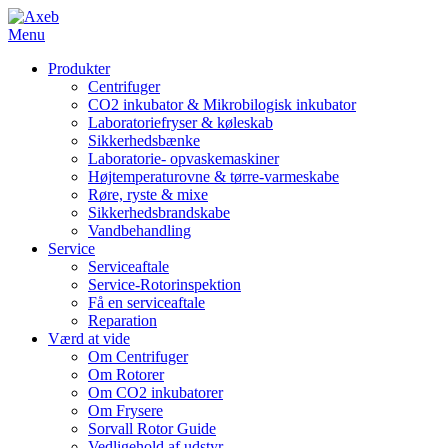
Menu
Produkter
Centrifuger
CO2 inkubator & Mikrobilogisk inkubator
Laboratoriefryser & køleskab
Sikkerhedsbænke
Laboratorie- opvaskemaskiner
Højtemperaturovne & tørre-varmeskabe
Røre, ryste & mixe
Sikkerhedsbrandskabe
Vandbehandling
Service
Serviceaftale
Service-Rotorinspektion
Få en serviceaftale
Reparation
Værd at vide
Om Centrifuger
Om Rotorer
Om CO2 inkubatorer
Om Frysere
Sorvall Rotor Guide
Vedligehold af udstyr