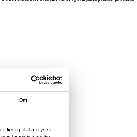
Om
b
 medier og til at analysere
nden for sociale medier,