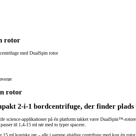
 rotor
ntrifuge med DualSpin rotor
røverør
n rotor
kt 2-i-1 bordcentrifuge, der finder plads 
ife science-applikationer på én platform takket være DualSpin™-rotore
 passer til 1,4-15 ml rør med to typer spacere.
og 15 ml koniske rør – alle i samme alsidige centrifuge med kun én rot