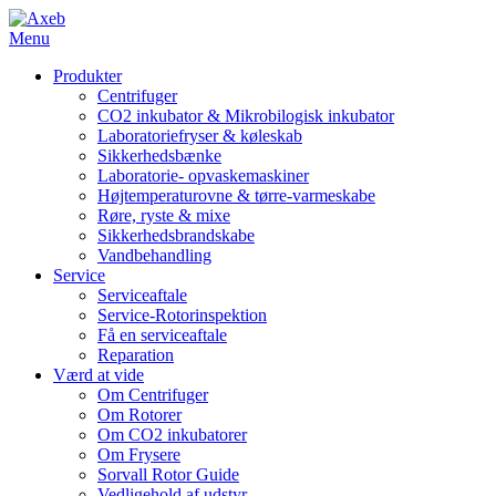
Menu
Produkter
Centrifuger
CO2 inkubator & Mikrobilogisk inkubator
Laboratoriefryser & køleskab
Sikkerhedsbænke
Laboratorie- opvaskemaskiner
Højtemperaturovne & tørre-varmeskabe
Røre, ryste & mixe
Sikkerhedsbrandskabe
Vandbehandling
Service
Serviceaftale
Service-Rotorinspektion
Få en serviceaftale
Reparation
Værd at vide
Om Centrifuger
Om Rotorer
Om CO2 inkubatorer
Om Frysere
Sorvall Rotor Guide
Vedligehold af udstyr