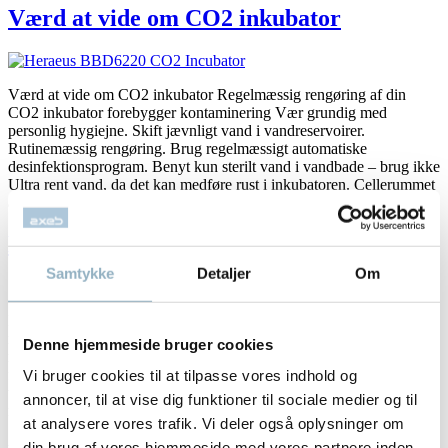
Værd at vide om CO2 inkubator
Værd at vide om CO2 inkubator Regelmæssig rengøring af din
CO2 inkubator forebygger kontaminering Vær grundig med
personlig hygiejne. Skift jævnligt vand i vandreservoirer.
Rutinemæssig rengøring. Brug regelmæssigt automatiske
desinfektionsprogram. Benyt kun sterilt vand i vandbade – brug ikke
Ultra rent vand, da det kan medføre rust i inkubatoren. Cellerummet
anbefales at være et lukket rum, uden...
Læs mere »
HeraCell VIOS CO2 inkubator
Samtykke
Detaljer
Om
Ny generation Heracell Heracell™ VIOS CO2 inkuabtor
repræsenterer en ny æra i avanceret design for inkubatorer til arbejde
Denne hjemmeside bruger cookies
med stamceller & primærceller cellelinie inden for forskning samt
farmaceutiske og kliniske anvendelser. Gennem en holistisk tilgang
Vi bruger cookies til at tilpasse vores indhold og
til dyrkning tilbyder den nye serie alt det, du har behov for til dine
annoncer, til at vise dig funktioner til sociale medier og til
mest krævende og kritiske applikationer. De...
Læs mere »
at analysere vores trafik. Vi deler også oplysninger om
din brug af vores hjemmeside med vores partnere inden