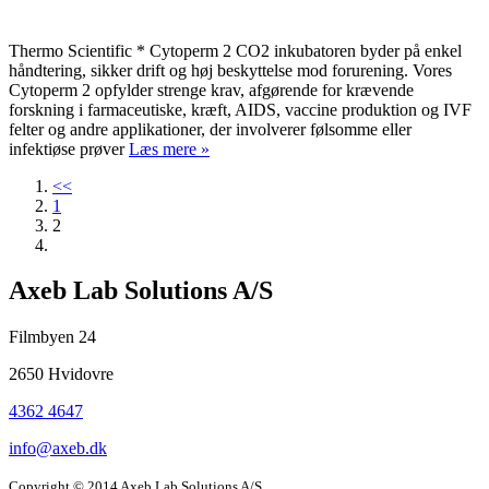
Thermo Scientific * Cytoperm 2 CO2 inkubatoren byder på enkel
håndtering, sikker drift og høj beskyttelse mod forurening. Vores
Cytoperm 2 opfylder strenge krav, afgørende for krævende
forskning i farmaceutiske, kræft, AIDS, vaccine produktion og IVF
felter og andre applikationer, der involverer følsomme eller
infektiøse prøver
Læs mere »
<<
1
2
Company
Axeb Lab Solutions A/S
information
Filmbyen 24
and
2650 Hvidovre
newsletter
4362 4647
info@axeb.dk
Copyright © 2014 Axeb Lab Solutions A/S