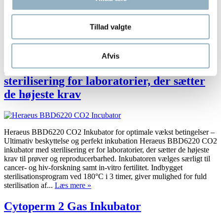
driftsikker inkubator til celledyrkning til cellearbejde, stamceller &
primærceller cellelinie inden for forskning samt farmaceutiske og
kliniske anvendelser. Heracell-inkubatorerne er FDA-godkendte og
Tillad valgte
udført i bedste kvalitet. Brugeradgang kan password-beskyttes, og
der kan hentes en log over alle hændelser via USB-interface.
Heraeus Heracell 150i CO2 Inkubator fås i...
Læs mere »
Afvis
Heraeus BBD6220 CO2 Inkubator med
sterilisering for laboratorier, der sætter
de højeste krav
Heraeus BBD6220 CO2 Inkubator for optimale vækst betingelser –
Ultimativ beskyttelse og perfekt inkubation Heraeus BBD6220 CO2
inkubator med sterilisering er for laboratorier, der sætter de højeste
krav til prøver og reproducerbarhed. Inkubatoren vælges særligt til
cancer- og hiv-forskning samt in-vitro fertilitet. Indbygget
sterilisationsprogram ved 180°C i 3 timer, giver mulighed for fuld
sterilisation af...
Læs mere »
Cytoperm 2 Gas Inkubator