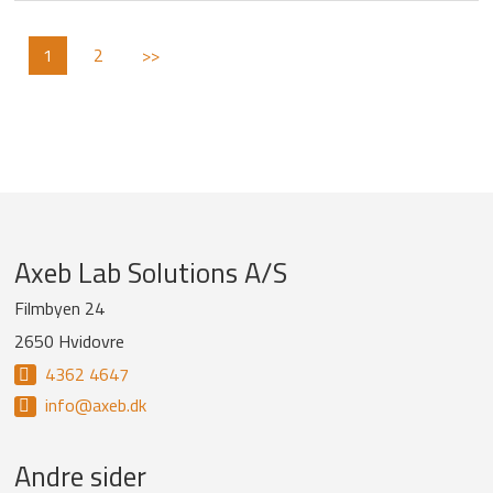
1
2
>>
Company
Axeb Lab Solutions A/S
information
Filmbyen 24
2650 Hvidovre
and
4362 4647
newsletter
info@axeb.dk
Andre sider