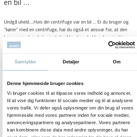
en bil …
Undgå uheld….Hvis din centrifuge var en bil … Er du bruger og
“kører” med en centrifuge, har du også et ansvar for, at den
kører, som den skal, og at der ikke sker uheld undervejs. Her
får du nogle gode råd med på vejen. Bilister ved, at det er en
god idé at følge manualen,...
Læs mere »
Samtykke
Detaljer
Om
Stor volumen, som ovenikøbet skåner
Denne hjemmeside bruger cookies
miljøet
Vi bruger cookies til at tilpasse vores indhold og annoncer,
til at vise dig funktioner til sociale medier og til at analysere
vores trafik. Vi deler også oplysninger om din brug af vores
Stor volumen, som ovenikøbet skåner miljøet Det er værd at
hjemmeside med vores partnere inden for sociale medier,
bemærke, at Lowspeed centrifuge Heraeus Cryofuge 16 og
annonceringspartnere og analysepartnere. Vores partnere
Sorvall RC 16, udover en stor kapacitet (16 liter), også leveres
kan kombinere disse data med andre oplysninger, du har