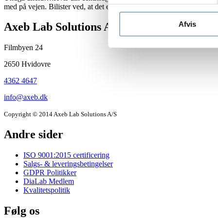
med på vejen. Bilister ved, at det er en god idé at følge manualen,...
L
Afvis
Company
Axeb Lab Solutions A/S
information
Filmbyen 24
and
2650 Hvidovre
newsletter
4362 4647
info@axeb.dk
Copyright © 2014 Axeb Lab Solutions A/S
Andre sider
ISO 9001:2015 certificering
Salgs- & leveringsbetingelser
GDPR Politikker
DiaLab Medlem
Kvalitetspolitik
Følg os