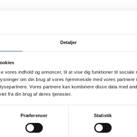
Detaljer
ookies
 for at den betjenes korrekt.
se vores indhold og annoncer, til at vise dig funktioner til sociale
oplysninger om din brug af vores hjemmeside med vores partnere i
ysepartnere. Vores partnere kan kombinere disse data med andr
være særlig omhyggelig, når du anvender Super- og Ultra-centrifuger. Det
et fra din brug af deres tjenester.
/eller korrosion, bør rotoren undersøges nærmere før brug – Axeb Servic
n bil …
Præferencer
Statistik
 med en centrifuge, har du også et ansvar for, at den kører, som den s