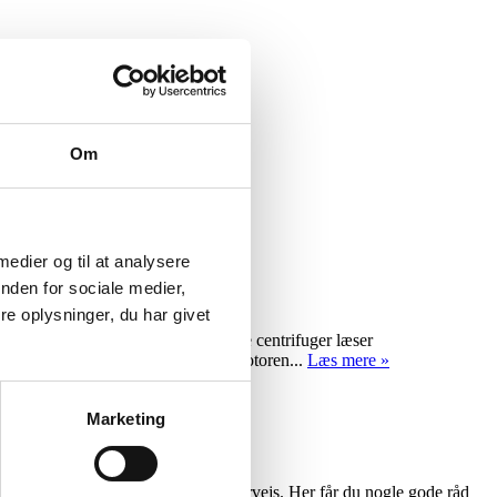
Om
 medier og til at analysere
nden for sociale medier,
e oplysninger, du har givet
 er vigtigt, at du inden brug af alle centrifuger læser
e RotorinspektionSøg altid for at rotoren...
Læs mere »
Marketing
kal, og at der ikke sker uheld undervejs. Her får du nogle gode råd