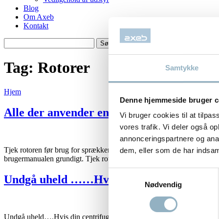
Blog
Om Axeb
Kontakt
Søg
Søg
efter
Tag:
Rotorer
Samtykke
Hjem
Denne hjemmeside bruger c
Alle der anvender en centrifuge, har ansvar
Vi bruger cookies til at tilpas
vores trafik. Vi deler også 
annonceringspartnere og anal
Tjek rotoren før brug for sprækker, ridser og/eller korrosion. Du skal 
dem, eller som de har indsaml
brugermanualen grundigt. Tjek rotoren, er tegn på sprækker, ridser og
Samtykkevalg
Undgå uheld ……Hvis din centrifuge var e
Nødvendig
Undgå uheld….Hvis din centrifuge var en bil … Er du bruger og “kører”