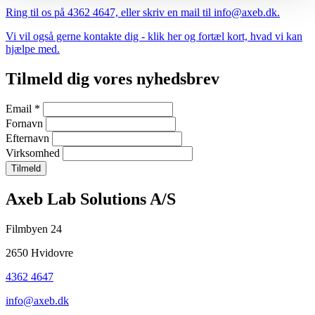
Ring til os på 4362 4647, eller skriv en mail til info@axeb.dk.
Vi vil også gerne kontakte dig - klik her og fortæl kort, hvad vi kan
hjælpe med.
Tilmeld dig vores nyhedsbrev
Email
*
Fornavn
Efternavn
Virksomhed
Company
Axeb Lab Solutions A/S
information
Filmbyen 24
and
2650 Hvidovre
newsletter
4362 4647
info@axeb.dk