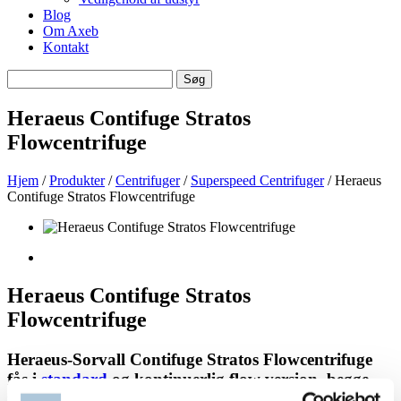
Blog
Om Axeb
Kontakt
Søg
Søg
efter
Heraeus Contifuge Stratos
Flowcentrifuge
Hjem
/
Produkter
/
Centrifuger
/
Superspeed Centrifuger
/ Heraeus
Contifuge Stratos Flowcentrifuge
Heraeus Contifuge Stratos
Flowcentrifuge
Heraeus-Sorvall Contifuge Stratos Flowcentrifuge
fås i
standard
og kontinuerlig flow version, begge
med køling og avancerede intelligente teknologier,