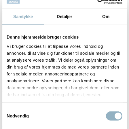
der fjerner ubalancer, forenkle driften og sikre
reproducerbare resultater.
Samtykke
Detaljer
Om
Hurtig, effektiv separationer
Patenteret Spindel Drive teknologi giver hurtig acceleration og
hurtig opbremsning til at fremskynde gennemløb og forlænge
Denne hjemmeside bruger cookies
instrument liv. Høje g-kræfter for hurtigere separationer over en
bredere vifte af applikationer
Vi bruger cookies til at tilpasse vores indhold og
annoncer, til at vise dig funktioner til sociale medier og til
Heraeus Contifuge Stratos leverer hurtighed og fleksibilitet for
pålidelige separationer – alt sammen i en kompakt centrifuge
at analysere vores trafik. Vi deler også oplysninger om
din brug af vores hjemmeside med vores partnere inden
Kontinuerlig Ubalance Tolerance Beskytter Prøver
for sociale medier, annonceringspartnere og
• Patenteret system registrerer prøve tab under bremsning
• Identificerer rotor installation
analysepartnere. Vores partnere kan kombinere disse
• Tillader øje afbalancering af rør til at fremskynde
data med andre oplysninger, du har givet dem, eller som
prøveforberedelse
de har indsamlet fra din brug af deres tjenester.
Smart, intuitiv kontrol
• Easy-kontrolpanel er intuitiv og enkel at navigere
• Gemmer 9 programmer fra de mest brugte kørselsparametre
Samtykkevalg
• Pre-temp program til hurtig afkøling
Nødvendig
Kontakt os
for at høre mere om Heraeus Contifuge Stratos