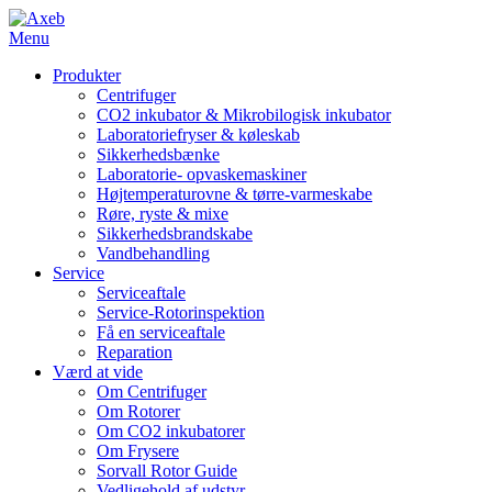
Menu
Produkter
Centrifuger
CO2 inkubator & Mikrobilogisk inkubator
Laboratoriefryser & køleskab
Sikkerhedsbænke
Laboratorie- opvaskemaskiner
Højtemperaturovne & tørre-varmeskabe
Røre, ryste & mixe
Sikkerhedsbrandskabe
Vandbehandling
Service
Serviceaftale
Service-Rotorinspektion
Få en serviceaftale
Reparation
Værd at vide
Om Centrifuger
Om Rotorer
Om CO2 inkubatorer
Om Frysere
Sorvall Rotor Guide
Vedligehold af udstyr