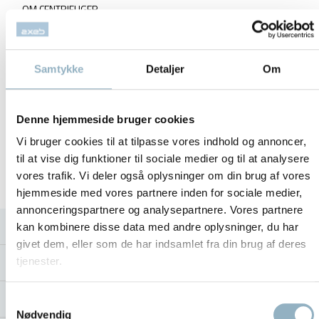
OM CENTRIFUGER
OM ROTORER
Samtykke
Detaljer
Om
OM CO2 INKUBATORER
OM FRYSERE
Denne hjemmeside bruger cookies
Vi bruger cookies til at tilpasse vores indhold og annoncer,
SORVALL ROTOR GUIDE
til at vise dig funktioner til sociale medier og til at analysere
vores trafik. Vi deler også oplysninger om din brug af vores
VEDLIGEHOLD AF UDSTYR
hjemmeside med vores partnere inden for sociale medier,
annonceringspartnere og analysepartnere. Vores partnere
BLOG
kan kombinere disse data med andre oplysninger, du har
givet dem, eller som de har indsamlet fra din brug af deres
OM AXEB
tjenester.
KONTAKT
Samtykkevalg
Nødvendig