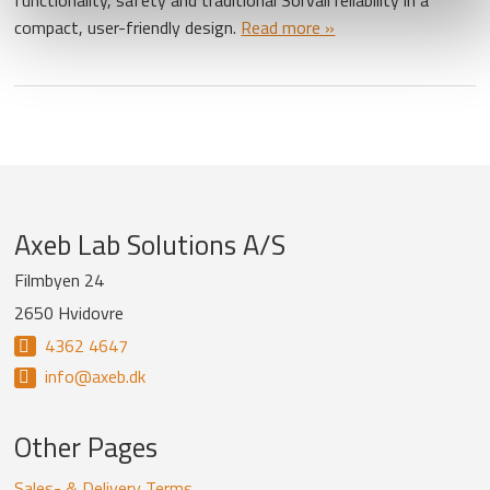
compact, user-friendly design.
Read more »
Company
Axeb Lab Solutions A/S
information
Filmbyen 24
2650 Hvidovre
and
4362 4647
newsletter
info@axeb.dk
Other Pages
Sales- & Delivery Terms