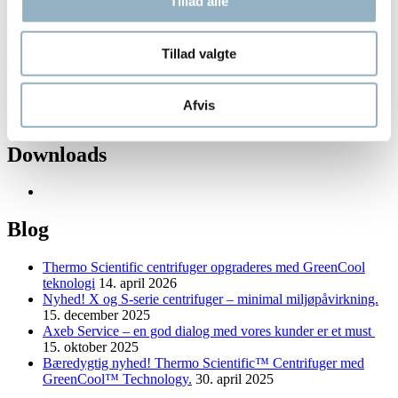
Tillad alle
Axeb Team ønsker alle en rigtig glædelig jul og et godt nytår!
Tillad valgte
De bedste hilsner
Yvonne Reinhold
Link
Afvis
Om ISO certificering hos Dansk Standard
Downloads
Andet
Blog
indhold
Thermo Scientific centrifuger opgraderes med GreenCool
teknologi
14. april 2026
Nyhed! X og S-serie centrifuger – minimal miljøpåvirkning.
15. december 2025
Axeb Service – en god dialog med vores kunder er et must
15. oktober 2025
Bæredygtig nyhed! Thermo Scientific™ Centrifuger med
GreenCool™ Technology.
30. april 2025