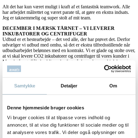
Alt det har kun været muligt i kraft af et fantastisk teamwork. Alle
har arbejdet målrettet og været parate til, at gøre en ekstra indsats.
Jeg er taknemmelig og super stolt af mit team.
DECEMBER I MÆRSK TÅRNET – VI LEVERER
INKUBATORER OG CENTRIFUGER
Udbud er et hestearbejde – det ved alle, der har prøvet det. Derfor
udvælger vi udbud med omhu, så det er ekstra tilfredsstillende når
udbudsarbejdet belønnes med en kontrakt. Vi er glade og stolte over,
at vi skal levere CO2 inkubatorer og centrifuger til vores kunder i
Mærsk tårnet. Således bliver der fart på december med julehygge,
levering og installation af udstyr til alle laboratorier i tårnet.
VÆRDIEN AF ISO LETTER BÅDE KUNDERNES OG
VORES ARBEJDE
Samtykke
Detaljer
Om
Engang var ISO-systemet tykke mapper på hylden. Sådan havde jeg
det i hvert fald, da jeg startede firmaet i 1999. Vi var søsterselskab af
en amerikansk virksomhed, som krævede ISO i hverdagen.
Dengang var det bare lidt svært, at få øje på værdien af ISO-
Denne hjemmeside bruger cookies
systemet.
Vi bruger cookies til at tilpasse vores indhold og
I dag er situationen en hel anden, hvilket gik op for mig, da jeg for et
annoncer, til at vise dig funktioner til sociale medier og til
par år tilbage blev spurgt af en af vores farmaceutiske kunders audit
at analysere vores trafik. Vi deler også oplysninger om
manager. Om det det var muligt, at udføre en intern audit hos os. Det
måtte de naturligvis gerne, og vi havde en inspirerende dag og