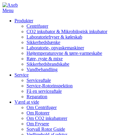
Menu
Produkter
Centrifuger
CO2 inkubator & Mikrobilogisk inkubator
Laboratoriefryser & køleskab
Sikkerhedsbænke
Laboratorie- opvaskemaskiner
Højtemperaturovne & tørre-varmeskabe
Røre, ryste & mixe
Sikkerhedsbrandskabe
Vandbehandling
Service
Serviceaftale
Service-Rotorinspektion
Få en serviceaftale
Reparation
Værd at vide
Om Centrifuger
Om Rotorer
Om CO2 inkubatorer
Om Frysere
Sorvall Rotor Guide
Vedligehold af udstyr