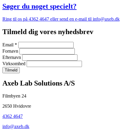
Søger du noget specielt?
Ring til os på 4362 4647 eller send en e-mail til info@axeb.dk
Tilmeld dig vores nyhedsbrev
Email
*
Fornavn
Efternavn
Virksomhed
Company
Axeb Lab Solutions A/S
information
Filmbyen 24
and
2650 Hvidovre
newsletter
4362 4647
info@axeb.dk