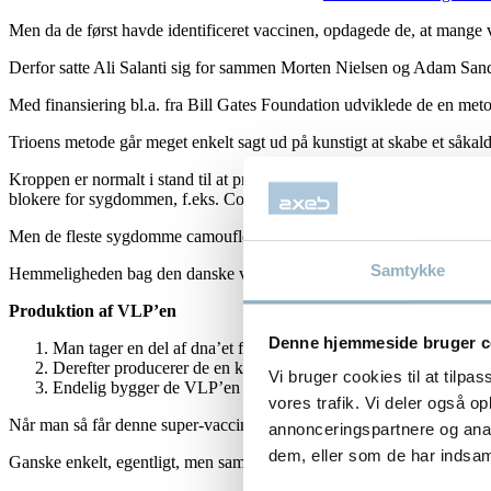
Men da de først havde identificeret vaccinen, opdagede de, at mange 
Derfor satte Ali Salanti sig for sammen Morten Nielsen og Adam Sander
Med finansiering bl.a. fra Bill Gates Foundation udviklede de en metod
Trioens metode går meget enkelt sagt ud på kunstigt at skabe et såkald
Kroppen er normalt i stand til at producere antistoffer for alle sygdom
blokere for sygdommen, f.eks. Covid-19.
Men de fleste sygdomme camouflerer sig selv så godt, at kroppen slet
Samtykke
Hemmeligheden bag den danske vaccine er at bygge VLP’en, så den se
Produktion af VLP’en
Denne hjemmeside bruger c
Man tager en del af dna’et fra den virus/sygdom, der skal laves
Derefter producerer de en kunstig viruspartikel
Vi bruger cookies til at tilpas
Endelig bygger de VLP’en op, så det ligner et farligt protein, s
vores trafik. Vi deler også 
Når man så får denne super-vaccine, vil kroppens immunsystem med 
annonceringspartnere og anal
dem, eller som de har indsaml
Ganske enkelt, egentligt, men samtidig også en helt ny metode til at p