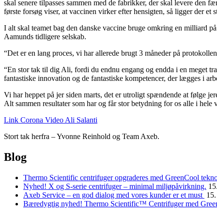
skal senere tilpasses sammen med de fabrikker, der skal levere den færd
første forsøg viser, at vaccinen virker efter hensigten, så ligger der et
I alt skal teamet bag den danske vaccine bruge omkring en milliard 
Aamunds tidligere selskab.
“Det er en lang proces, vi har allerede brugt 3 måneder på protokollen
“En stor tak til dig Ali, fordi du endnu engang og endda i en meget tra
fantastiske innovation og de fantastiske kompetencer, der lægges i a
Vi har heppet på jer siden marts, det er utroligt spændende at følge j
Alt sammen resultater som har og får stor betydning for os alle i hele
Link Corona Video Ali Salanti
Stort tak herfra – Yvonne Reinhold og Team Axeb.
Andet
Blog
indhold
Thermo Scientific centrifuger opgraderes med GreenCool tekno
Nyhed! X og S-serie centrifuger – minimal miljøpåvirkning.
15
Axeb Service – en god dialog med vores kunder er et must
15.
Bæredygtig nyhed! Thermo Scientific™ Centrifuger med Gre