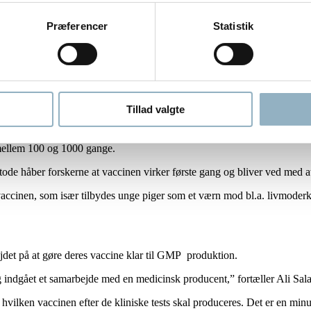
Præferencer
Statistik
get succes, da de testede og udviklede vaccinen i deres laboratorier.
er fra de mus, der havde fået vaccinen og blandede det med SARS-COV-2 
øver tilsendt. For resultatet var en 100% neutralisering af Covid-19.
Tillad valgte
g stadig have den samme effekt. Vi fortyndede helt op til 80.000 gange 
s mellem 100 og 1000 gange.
de håber forskerne at vaccinen virker første gang og bliver ved med at
ccinen, som især tilbydes unge piger som et værn mod bl.a. livmoderkræ
jdet på at gøre deres vaccine klar til GMP produktion.
g indgået et samarbejde med en medicinsk producent,” fortæller Ali Sala
ter hvilken vaccinen efter de kliniske tests skal produceres. Det er en 