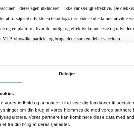
vacciner – deres egen inkluderet – ikke var særligt effektive. De dækk
 at forsøge at udvikle en teknologi, der både skulle kunne udvikle vac
e og en platform, hvor de hurtigt og effektivt kunne teste og udvikler 
t VLP, virus-like particle, og bruge dette som en del af vaccinen.
me, den udsættes for. Når den udsættes for smitte, opfatter kroppen det 
 ikke opdager dem. Derfor bliver vi syge.
Detaljer
r “farlig” ud. Dermed opfanger kroppen virus-angrebet og begynder se
ookies
 en vaccine imod, og bruger dette som et antigen
se vores indhold og annoncer, til at vise dig funktioner til sociale
om kroppen skal beskytte sig imod. Dette gøres ved at klistre vaccineant
oplysninger om din brug af vores hjemmeside med vores partnere i
det samme danne antistoffer og dermed blokere for sygdommen.
ysepartnere. Vores partnere kan kombinere disse data med andr
et fra din brug af deres tjenester.
roducere vacciner.