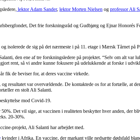
gsledere,
lektor Adam Sander
,
lektor Morten Nielsen
og
professor Ali S
Carlsbergfondet, Det frie forskningsråd og Gudbjørg og Ejnar Honorés F
 og isolerede de sig på det nærmeste i på 11. etage i Mærsk Tårnet på Pa
Salanti, den ene af tre forskningsledere på projektet. “Selv om alt var luk
 gjort rent, så vi andre kunne fokusere på udelukkende at forske i udvik
 år fik de beviser for, at deres vaccine virkede.
, og resultatet var overvældende. De kontaktede os for at fortælle, at d
tæller en stolt Ali Salanti.
beskyttelse mod Covid-19.
0%. Det vil sige, at vaccinen i realiteten beskytter hver anden, der blive
.eks. 20-30%.
cine-projekt, Ali Salanti har arbejdet med.
e
kvinder i Afrika. En vaccine, der markant ville nedsætte dødsfald blan