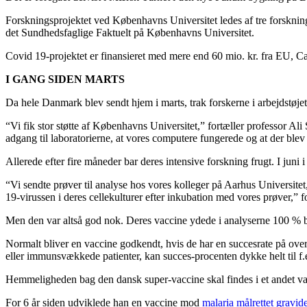
Forskningsprojektet ved Københavns Universitet ledes af tre forsknin
det Sundhedsfaglige Faktuelt på Københavns Universitet.
Covid 19-projektet er finansieret med mere end 60 mio. kr. fra EU, 
I GANG SIDEN MARTS
Da hele Danmark blev sendt hjem i marts, trak forskerne i arbejdstøjet
“Vi fik stor støtte af Københavns Universitet,” fortæller professor Ali 
adgang til laboratorierne, at vores computere fungerede og at der blev
Allerede efter fire måneder bar deres intensive forskning frugt. I juni i
“Vi sendte prøver til analyse hos vores kolleger på Aarhus Universitet
19-virussen i deres cellekulturer efter inkubation med vores prøver,” for
Men den var altså god nok. Deres vaccine ydede i analyserne 100 % 
Normalt bliver en vaccine godkendt, hvis de har en succesrate på over 5
eller immunsvækkede patienter, kan succes-procenten dykke helt til f
Hemmeligheden bag den dansk super-vaccine skal findes i et andet vac
For 6 år siden udviklede han en vaccine mod
malaria målrettet gravid