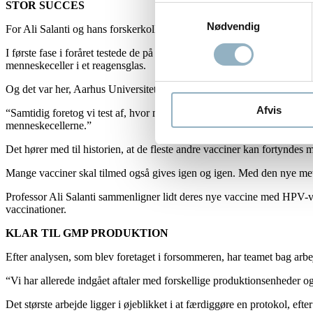
STOR SUCCES
Samtykkevalg
Nødvendig
For Ali Salanti og hans forskerkolleger viste det sig at være en ubetin
I første fase i foråret testede de på mus. Derefter udtog de blodprøv
menneskeceller i et reagensglas.
Og det var her, Aarhus Universitet troede, at de havde fået forkerte pr
Afvis
“Samtidig foretog vi test af, hvor meget vi kunne fortynde prøverne o
menneskecellerne.”
Det hører med til historien, at de fleste andre vacciner kan fortynde
Mange vacciner skal tilmed også gives igen og igen. Med den nye meto
Professor Ali Salanti sammenligner lidt deres nye vaccine med HPV-va
vaccinationer.
KLAR TIL GMP
PRODUKTION
Efter analysen, som blev foretaget i forsommeren, har teamet bag arbe
“Vi har allerede indgået aftaler med forskellige produktionsenheder o
Det største arbejde ligger i øjeblikket i at færdiggøre en protokol, ef