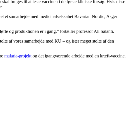
kal bruges til at teste vaccinen i de første kliniske forsøg. Hvis disse
e.
gået et samarbejde med medicinalselskabet Bavarian Nordic, Asger
ørte og produktionen er i gang,” fortæller professor Ali Salanti.
er stolte af vores samarbejde med KU – og især meget stolte af den
ere
malaria-projekt
og det igangværende arbejde med en kræft-vaccine.