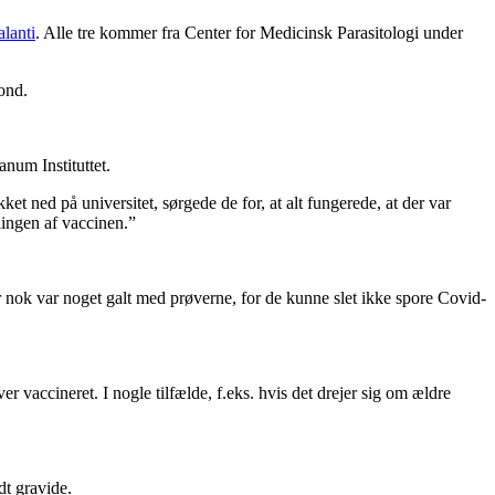
alanti
. Alle tre kommer fra Center for Medicinsk Parasitologi under
ond.
num Instituttet.
ket ned på universitet, sørgede de for, at alt fungerede, at der var
lingen af vaccinen.”
er nok var noget galt med prøverne, for de kunne slet ikke spore Covid-
r vaccineret. I nogle tilfælde, f.eks. hvis det drejer sig om ældre
dt gravide.