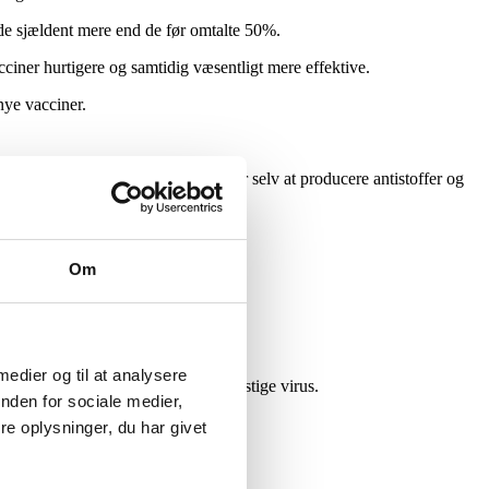
ede sjældent mere end de før omtalte 50%.
ciner hurtigere og samtidig væsentligt mere effektive.
nye vacciner.
som et faresignal og begynder derfor selv at producere antistoffer og
Om
lv at reagere.
 medier og til at analysere
igenet fast på overfladen af den kunstige virus.
nden for sociale medier,
e oplysninger, du har givet