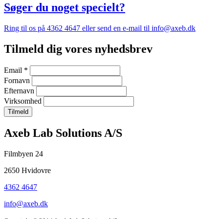
Søger du noget specielt?
Ring til os på 4362 4647 eller send en e-mail til info@axeb.dk
Tilmeld dig vores nyhedsbrev
Email
*
Fornavn
Efternavn
Virksomhed
Company
Axeb Lab Solutions A/S
information
Filmbyen 24
and
2650 Hvidovre
newsletter
4362 4647
info@axeb.dk