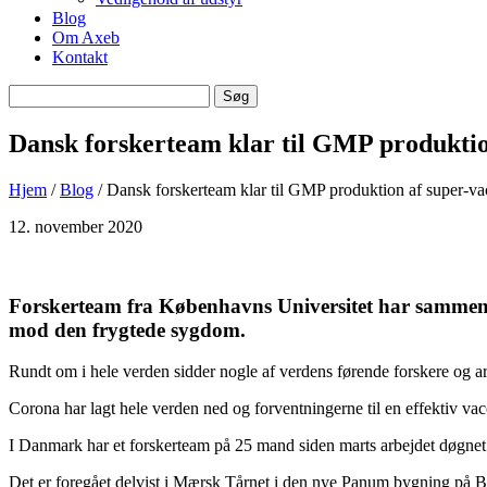
Blog
Om Axeb
Kontakt
Søg
Søg
efter
Dansk forskerteam klar til GMP produktio
Hjem
/
Blog
/ Dansk forskerteam klar til GMP produktion af super-v
12. november 2020
Forskerteam fra Københavns Universitet har sammen me
mod den frygtede sygdom.
Rundt om i hele verden sidder nogle af verdens førende forskere og ar
Corona har lagt hele verden ned og forventningerne til en effektiv vacc
I Danmark har et forskerteam på 25 mand siden marts arbejdet døgnet 
Det er foregået delvist i Mærsk Tårnet i den nye Panum bygning på