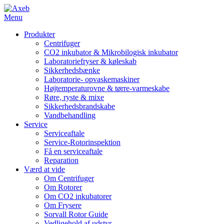
Menu
Produkter
Centrifuger
CO2 inkubator & Mikrobilogisk inkubator
Laboratoriefryser & køleskab
Sikkerhedsbænke
Laboratorie- opvaskemaskiner
Højtemperaturovne & tørre-varmeskabe
Røre, ryste & mixe
Sikkerhedsbrandskabe
Vandbehandling
Service
Serviceaftale
Service-Rotorinspektion
Få en serviceaftale
Reparation
Værd at vide
Om Centrifuger
Om Rotorer
Om CO2 inkubatorer
Om Frysere
Sorvall Rotor Guide
Vedligehold af udstyr