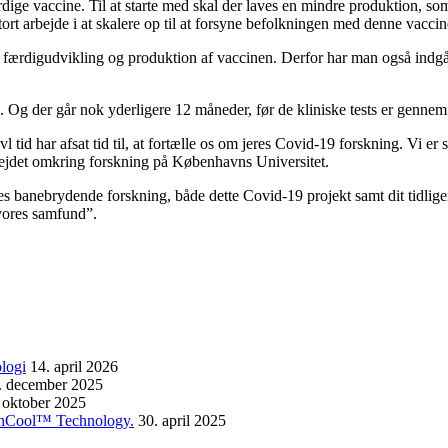
ige vaccine. Til at starte med skal der laves en mindre produktion, som s
 stort arbejde i at skalere op til at forsyne befolkningen med denne vaccin
på færdigudvikling og produktion af vaccinen. Derfor har man også ind
. Og der går nok yderligere 12 måneder, før de kliniske tests er gennemf
vl tid har afsat tid til, at fortælle os om jeres Covid-19 forskning. Vi 
rbejdet omkring forskning på Københavns Universitet.
eres banebrydende forskning, både dette Covid-19 projekt samt dit tidlig
 vores samfund”.
logi
14. april 2026
. december 2025
 oktober 2025
enCool™ Technology.
30. april 2025