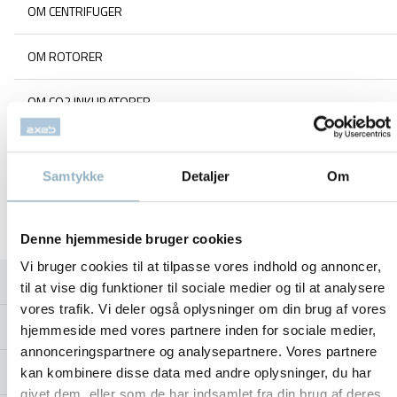
OM CENTRIFUGER
OM ROTORER
OM CO2 INKUBATORER
OM FRYSERE
Samtykke
Detaljer
Om
SORVALL ROTOR GUIDE
VEDLIGEHOLD AF UDSTYR
Denne hjemmeside bruger cookies
Vi bruger cookies til at tilpasse vores indhold og annoncer,
BLOG
til at vise dig funktioner til sociale medier og til at analysere
vores trafik. Vi deler også oplysninger om din brug af vores
OM AXEB
hjemmeside med vores partnere inden for sociale medier,
annonceringspartnere og analysepartnere. Vores partnere
KONTAKT
kan kombinere disse data med andre oplysninger, du har
givet dem, eller som de har indsamlet fra din brug af deres