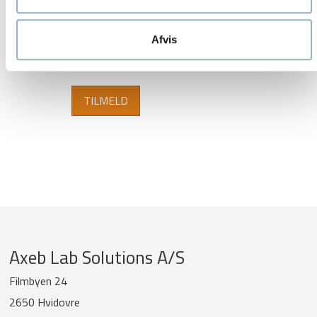
Fornavn
Efternavn
Afvis
Virksomhed
Company
Axeb Lab Solutions A/S
information
Filmbyen 24
2650 Hvidovre
and