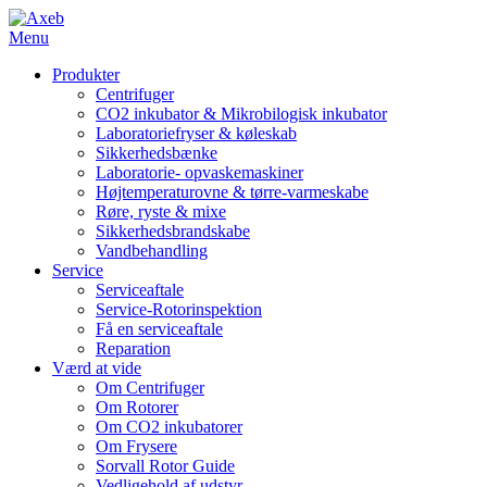
Menu
Produkter
Centrifuger
CO2 inkubator & Mikrobilogisk inkubator
Laboratoriefryser & køleskab
Sikkerhedsbænke
Laboratorie- opvaskemaskiner
Højtemperaturovne & tørre-varmeskabe
Røre, ryste & mixe
Sikkerhedsbrandskabe
Vandbehandling
Service
Serviceaftale
Service-Rotorinspektion
Få en serviceaftale
Reparation
Værd at vide
Om Centrifuger
Om Rotorer
Om CO2 inkubatorer
Om Frysere
Sorvall Rotor Guide
Vedligehold af udstyr