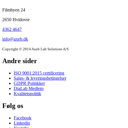
information
Filmbyen 24
and
2650 Hvidovre
newsletter
4362 4647
info@axeb.dk
Copyright © 2014 Axeb Lab Solutions A/S
Andre sider
ISO 9001:2015 certificering
Salgs- & leveringsbetingelser
GDPR Politikker
DiaLab Medlem
Kvalitetspolitik
Følg os
Facebook
Linkedin