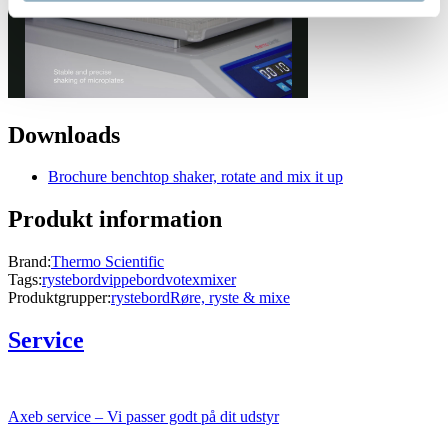
Downloads
Brochure benchtop shaker, rotate and mix it up
Produkt information
Brand:
Thermo Scientific
Tags:
rystebord
vippebord
votexmixer
Produktgrupper:
rystebord
Røre, ryste & mixe
Service
Axeb service – Vi passer godt på dit udstyr