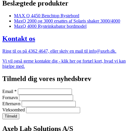
Beslægtede produkter
MAX Q 4450 Benchtop Rystebord
MaxQ 2000 og 3000 ersattes af Solaris shaker 3000/4000
MaxQ 4000 Rysteinkubator bordmodel
Kontakt os
Ring til os på 4362 4647, eller skriv en mail til info@axeb.dk.
Vi vil også gerne kontakte dig - klik her og fortæl kort, hvad vi kan
hjælpe med.
Tilmeld dig vores nyhedsbrev
Email
*
Fornavn
Efternavn
Virksomhed
Company
Axeb Lab Solutions A/S