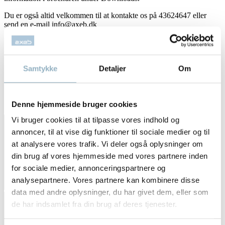
Du er også altid velkommen til at kontakte os på 43624647 eller
send en e-mail info@axeb.dk
Mini shaker
Samtykke
Detaljer
Om
Se videos af produktenrene herunder:
Denne hjemmeside bruger cookies
Vi bruger cookies til at tilpasse vores indhold og
annoncer, til at vise dig funktioner til sociale medier og til
at analysere vores trafik. Vi deler også oplysninger om
din brug af vores hjemmeside med vores partnere inden
for sociale medier, annonceringspartnere og
analysepartnere. Vores partnere kan kombinere disse
data med andre oplysninger, du har givet dem, eller som
de har indsamlet fra din brug af deres tjenester.