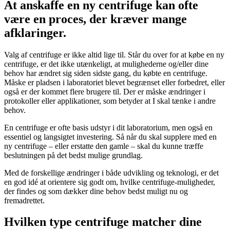
At anskaffe en ny centrifuge kan ofte
være en proces, der kræver mange
afklaringer.
Valg af centrifuge er ikke altid lige til. Står du over for at købe en ny
centrifuge, er det ikke utænkeligt, at mulighederne og/eller dine
behov har ændret sig siden sidste gang, du købte en centrifuge.
Måske er pladsen i laboratoriet blevet begrænset eller forbedret, eller
også er der kommet flere brugere til. Der er måske ændringer i
protokoller eller applikationer, som betyder at I skal tænke i andre
behov.
En centrifuge er ofte basis udstyr i dit laboratorium, men også en
essentiel og langsigtet investering. Så når du skal supplere med en
ny centrifuge – eller erstatte den gamle – skal du kunne træffe
beslutningen på det bedst mulige grundlag.
Med de forskellige ændringer i både udvikling og teknologi, er det
en god idé at orientere sig godt om, hvilke centrifuge-muligheder,
der findes og som dækker dine behov bedst muligt nu og
fremadrettet.
Hvilken type centrifuge matcher dine