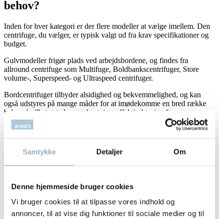
behov?
Inden for hver kategori er der flere modeller at vælge imellem. Den
centrifuge, du vælger, er typisk valgt ud fra krav specifikationer og
budget.
Gulvmodeller frigør plads ved arbejdsbordene, og findes fra
allround centrifuge som Multifuge, Boldbankscentrifuger, Store
volume-, Superspeed- og Ultraspeed centrifuger.
Bordcentrifuger tilbyder alsidighed og bekvemmelighed, og kan
også udstyres på mange måder for at imødekomme en bred række
behov, hvilket gør dem omkostningseffektiv løsning for mange
laboratorier. Bordmodeller omfatter allround-centrifuger,
mikrocentrifuger, små kliniske centrifuger, cellevaskere samt der
findes også bordmodeller i både Super og Ultraspeed centrifuger.
Samtykke
Detaljer
Om
En langsigtet investering
En forståelse af de forskellige typer af centrifugetyper og de
Denne hjemmeside bruger cookies
applikationer, som de understøtter, er et nyttigt første skridt i
udvælgelsesprocessen. Når du har identificeret dine behov er det
Vi bruger cookies til at tilpasse vores indhold og
langt lettere at vælge den rette centrifuge, som opfylder dine krav.
annoncer, til at vise dig funktioner til sociale medier og til