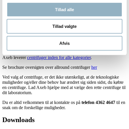
for bruger ID?
Er alsidighed vigtigt? Er der behov for en bred
Tillad alle
vifte af protokoller og forskellige brugere, eller
vil der blive kørt standardiserede protokol dag
efter dag?
Tillad valgte
Har du nogen pladsrestriktioner såsom bordplade
eller gulvplads?
Særlige behov som fx proces sporbarhed eller
andet?
Afvis
Budget er også en faktor?
Axeb leverer
centrifuger inden for alle kategorier
.
Se brochure oversigten over allround centrifuger
her
Ved valg af centrifuge, er det ikke utænkeligt, at de teknologiske
muligheder og/eller dine behov har ændret sig siden sidst, du købte
en centrifuge. Lad Axeb hjælpe med at vælge den rette centrifuge til
dit laboratorium.
Du er altid velkommen til at kontakte os på
telefon 4362 4647
til en
snak om de forskellige muligheder.
Downloads