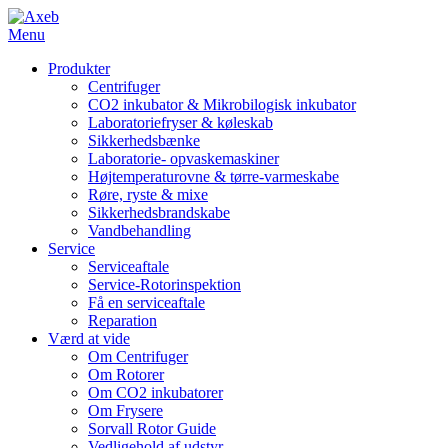
Menu
Produkter
Centrifuger
CO2 inkubator & Mikrobilogisk inkubator
Laboratoriefryser & køleskab
Sikkerhedsbænke
Laboratorie- opvaskemaskiner
Højtemperaturovne & tørre-varmeskabe
Røre, ryste & mixe
Sikkerhedsbrandskabe
Vandbehandling
Service
Serviceaftale
Service-Rotorinspektion
Få en serviceaftale
Reparation
Værd at vide
Om Centrifuger
Om Rotorer
Om CO2 inkubatorer
Om Frysere
Sorvall Rotor Guide
Vedligehold af udstyr