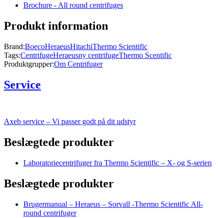
Brochure - All round centrifuges
Produkt information
Brand:
Boeco
Heraeus
Hitachi
Thermo Scientific
Tags:
Centrifuge
Heraeus
ny centrifuge
Thermo Scentific
Produktgrupper:
Om Centrifuger
Service
Axeb service – Vi passer godt på dit udstyr
Beslægtede produkter
Laboratoriecentrifuger fra Thermo Scientific – X- og S-serien
Beslægtede produkter
Brugermanual – Heraeus – Sorvall -Thermo Scientific All-
round centrifuger