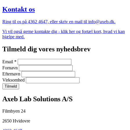
Kontakt os
Ring til os på 4362 4647, eller skriv en mail til info@axeb.dk.
Vi vil også gerne kontakte dig - klik her og fortæl kort, hvad vi kan
hjælpe med.
Tilmeld dig vores nyhedsbrev
Email
*
Fornavn
Efternavn
Virksomhed
Company
Axeb Lab Solutions A/S
information
Filmbyen 24
and
2650 Hvidovre