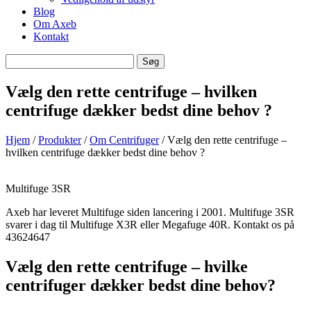
Blog
Om Axeb
Kontakt
Søg
Søg
efter
Vælg den rette centrifuge – hvilken
centrifuge dækker bedst dine behov ?
Hjem
/
Produkter
/
Om Centrifuger
/ Vælg den rette centrifuge –
hvilken centrifuge dækker bedst dine behov ?
Multifuge 3SR
Axeb har leveret Multifuge siden lancering i 2001. Multifuge 3SR
svarer i dag til Multifuge X3R eller Megafuge 40R. Kontakt os på
43624647
Vælg den rette centrifuge – hvilke
centrifuger dækker bedst dine behov?