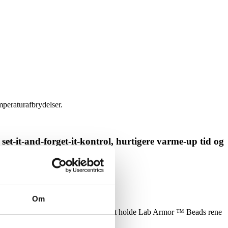
mperaturafbrydelser.
set-it-and-forget-it-kontrol, hurtigere varme-up tid og
Om
% Ethanol er alt, hvad der kræves for at holde Lab Armor ™ Beads rene