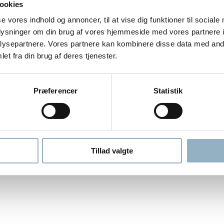
riale.
ookies
en af ​​den energi, der bruges i et traditionelt vandbad. Indstillet t
se vores indhold og annoncer, til at vise dig funktioner til sociale
oplysninger om din brug af vores hjemmeside med vores partnere i
 ™ Beads i vandbadet – se videoen nedenfor.
ysepartnere. Vores partnere kan kombinere disse data med andr
et fra din brug af deres tjenester.
Præferencer
Statistik
Tillad valgte