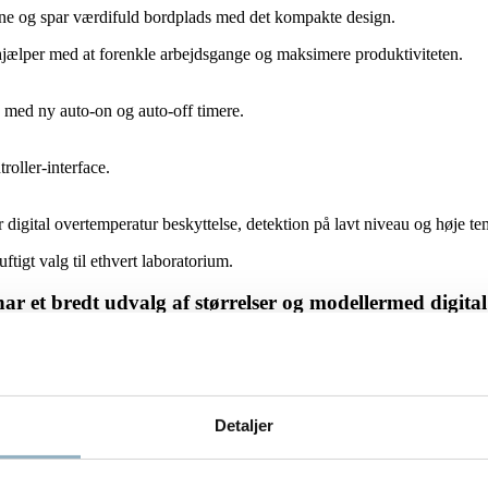
e og spar værdifuld bordplads med det kompakte design.
hjælper med at forenkle arbejdsgange og maksimere produktiviteten.
g med ny auto-on og auto-off timere.
oller-interface.
 digital overtemperatur beskyttelse, detektion på lavt niveau og høje te
tigt valg til ethvert laboratorium.
r et bredt udvalg af størrelser og modellermed digital 
 forurening i vandet.
Detaljer
til vedligeholdelse af vandbad, er miljøskadelige. Periodisk brug af 70