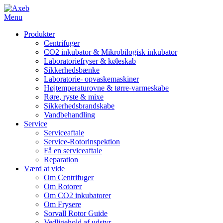
Menu
Produkter
Centrifuger
CO2 inkubator & Mikrobilogisk inkubator
Laboratoriefryser & køleskab
Sikkerhedsbænke
Laboratorie- opvaskemaskiner
Højtemperaturovne & tørre-varmeskabe
Røre, ryste & mixe
Sikkerhedsbrandskabe
Vandbehandling
Service
Serviceaftale
Service-Rotorinspektion
Få en serviceaftale
Reparation
Værd at vide
Om Centrifuger
Om Rotorer
Om CO2 inkubatorer
Om Frysere
Sorvall Rotor Guide
Vedligehold af udstyr