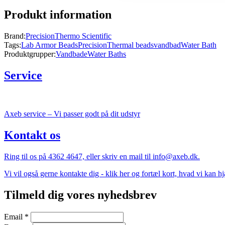
Produkt information
Brand:
Precision
Thermo Scientific
Tags:
Lab Armor Beads
Precision
Thermal beads
vandbad
Water Bath
Produktgrupper:
Vandbade
Water Baths
Service
Axeb service – Vi passer godt på dit udstyr
Kontakt os
Ring til os på 4362 4647, eller skriv en mail til info@axeb.dk.
Vi vil også gerne kontakte dig - klik her og fortæl kort, hvad vi kan 
Tilmeld dig vores nyhedsbrev
Email
*