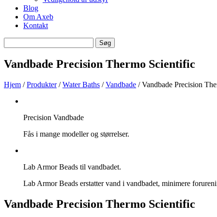
Blog
Om Axeb
Kontakt
Søg
Søg
efter
Vandbade Precision Thermo Scientific
Hjem
/
Produkter
/
Water Baths
/
Vandbade
/ Vandbade Precision The
Precision Vandbade
Fås i mange modeller og størrelser.
Lab Armor Beads til vandbadet.
Lab Armor Beads erstatter vand i vandbadet, minimere forureni
Vandbade Precision Thermo Scientific