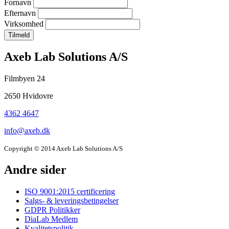
Fornavn
Efternavn
Virksomhed
Company
Axeb Lab Solutions A/S
information
Filmbyen 24
and
2650 Hvidovre
newsletter
4362 4647
info@axeb.dk
Copyright © 2014 Axeb Lab Solutions A/S
Andre sider
ISO 9001:2015 certificering
Salgs- & leveringsbetingelser
GDPR Politikker
DiaLab Medlem
Kvalitetspolitik