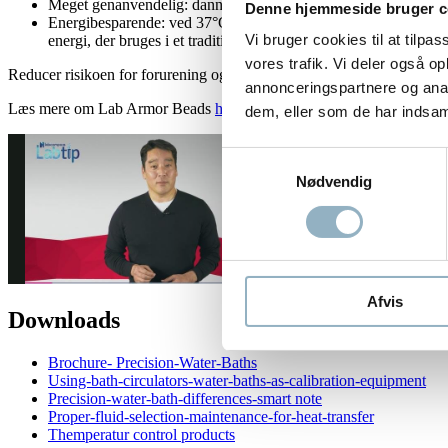
Meget genanvendelig: dannet af ultra-rent, genanvendeligt mate
Denne hjemmeside bruger c
Energibesparende: ved 37°C forbruger Lab Armor ™ Beads halvdel
Vi bruger cookies til at tilpas
energi, der bruges i et traditionelt vandbad.
vores trafik. Vi deler også 
Reducer risikoen for forurening og skåner miljøet – brug Lab Armor
annonceringspartnere og anal
Læs mere om Lab Armor Beads
her
dem, eller som de har indsaml
Samtykkevalg
Nødvendig
Afvis
Downloads
Brochure- Precision-Water-Baths
Using-bath-circulators-water-baths-as-calibration-equipment
Precision-water-bath-differences-smart note
Proper-fluid-selection-maintenance-for-heat-transfer
Themperatur control products