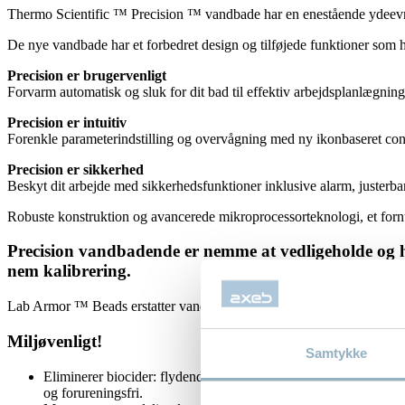
Thermo Scientific ™ Precision ™ vandbade har en enestående ydeevn
De nye vandbade har et forbedret design og tilføjede funktioner som 
Precision er brugervenligt
Forvarm automatisk og sluk for dit bad til effektiv arbejdsplanlægnin
Precision er intuitiv
Forenkle parameterindstilling og overvågning med ny ikonbaseret contr
Precision er sikkerhed
Beskyt dit arbejde med sikkerhedsfunktioner inklusive alarm, justerbar
Robuste konstruktion og avancerede mikroprocessorteknologi, et fornuf
Precision vandbadende
er nemme at vedligeholde og ha
nem kalibrering.
Lab Armor ™ Beads erstatter vand i vandbadet, og forhindre/minimere
Miljøvenligt!
Samtykke
Eliminerer biocider: flydende desinfektionsmidler, der bruges 
og forureningsfri.