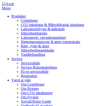
Menu
Produkter
Centrifuger
CO2 inkubator & Mikrobilogisk inkubator
Laboratoriefryser & køleskab
Sikkerhedsbænke
Laboratorie- opvaskemaskiner
Højtemperaturovne & tørre-varmeskabe
Røre, ryste & mixe
Sikkerhedsbrandskabe
Vandbehandling
Service
Serviceaftale
Service-Rotorinspektion
Få en serviceaftale
Reparation
Værd at vide
Om Centrifuger
Om Rotorer
Om CO2 inkubatorer
Om Frysere
Sorvall Rotor Guide
Vedligehold af udstyr