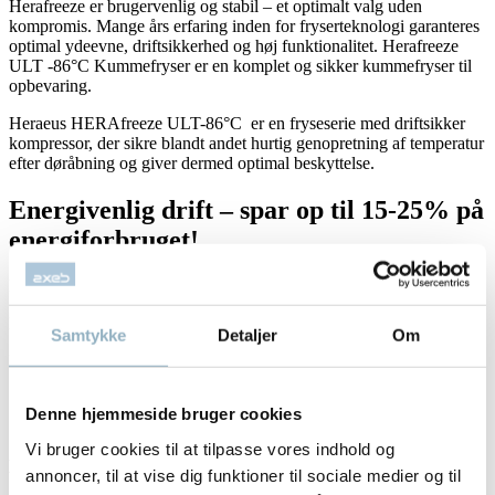
Herafreeze er brugervenlig og stabil – et optimalt valg uden
kompromis. Mange års erfaring inden for fryserteknologi garanteres
optimal ydeevne, driftsikkerhed og høj funktionalitet. Herafreeze
ULT -86°C Kummefryser er en komplet og sikker kummefryser til
opbevaring.
Heraeus HERAfreeze ULT-86°C er en fryseserie med driftsikker
kompressor, der sikre blandt andet hurtig genopretning af temperatur
efter døråbning og giver dermed optimal beskyttelse.
Energivenlig drift – spar op til 15-25% på
energiforbruget!
Fakta om køleskab og fryser –
læs mere
KMO – Kølebranchens Miljøordning –
læs mere
Samtykke
Detaljer
Om
Dansk Standard kølemidler –
læs mere
Denne hjemmeside bruger cookies
Vi bruger cookies til at tilpasse vores indhold og
Axeb har udviklet en serie løseark med oplysninger om brug og
vedligeholdelse af frysere, se
annoncer, til at vise dig funktioner til sociale medier og til
Værd at vide