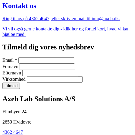
Kontakt os
Ring til os på 4362 4647, eller skriv en mail til info@axeb.dk.
Vi vil også gerne kontakte dig - klik her og fortæl kort, hvad vi kan
hjælpe med.
Tilmeld dig vores nyhedsbrev
Email
*
Fornavn
Efternavn
Virksomhed
Company
Axeb Lab Solutions A/S
information
Filmbyen 24
and
2650 Hvidovre
newsletter
4362 4647