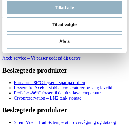
Produkt information
Tillad alle
Brand:
Heraeus
Thermo Scientific
Tags:
-86c fryser
frysere
HERAfreeze
Nyhedsbreve
Værd at Vide
Produktgrupper:
Ultra Low Temparature Freezers -86 °C
Tillad valgte
Service
Afvis
Axeb service – Vi passer godt på dit udstyr
Beslægtede produkter
Froilabo – 86ºC fryser – spar på driften
Frysere fra Axeb – stabile temperaturer og lang levetid
Froilabo -86ºC fryser til de ultra lave temperatur
Cryopreservation – LN2 tank storage
Beslægtede produkter
Smart-Vue – Trådløs temperatur overvågning og datalog