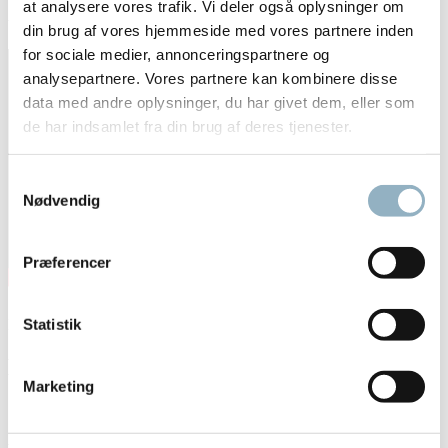
at analysere vores trafik. Vi deler også oplysninger om
Axeb har uddannet køletekniker til
service og eftersyn
din brug af vores hjemmeside med vores partnere inden
for sociale medier, annonceringspartnere og
analysepartnere. Vores partnere kan kombinere disse
data med andre oplysninger, du har givet dem, eller som
de har indsamlet fra din brug af deres tjenester.
Samtykkevalg
Nødvendig
Præferencer
Statistik
Mere om fryser i Blog
Downloads
Marketing
Brochure - HERAfreeze ULT