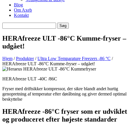
Blog
Om Axeb
Kontakt
Søg
Søg
efter
HERAfreeze ULT -86°C Kumme-fryser –
udgået!
Hjem
/
Produkter
/
Ultra Low Temparature Freezers -86 °C
/
HERAfreeze ULT -86°C Kumme-fryser – udgået!
HERAfreeze ULT -40C /86C
Fryser med driftsikker kompressor, der sikre blandt andet hurtig
genopretning af temperatur efter døråbning og giver dermed optimal
beskyttelse
HERAfreeze -86°
C fryser som er udviklet
og produceret efter højeste standarder