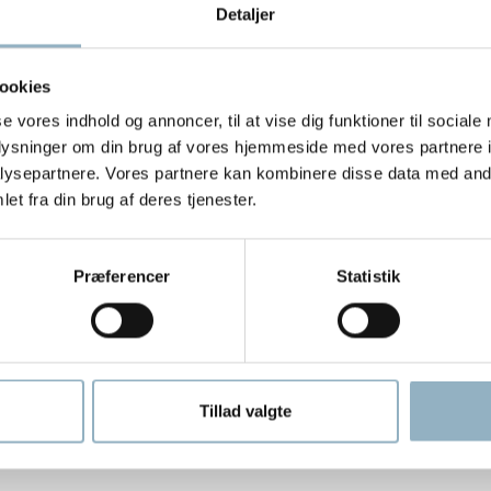
Detaljer
 og tilbyder ikke alene hurtig opstart, men også hurtig recovery e
ookies
strengelser for at levere topkvalitet til rimelige priser. De har fok
se vores indhold og annoncer, til at vise dig funktioner til sociale
t afgive ubehagelige lugte ved førstegangsbrug.
oplysninger om din brug af vores hjemmeside med vores partnere i
ysepartnere. Vores partnere kan kombinere disse data med andr
lle regulativer og leverer både hurtighed og præcision. Specielt vele
et fra din brug af deres tjenester.
pplikationer og ovnkontrol. Det gælder for eksempel justérbar ve
 l.
Præferencer
Statistik
Tillad valgte