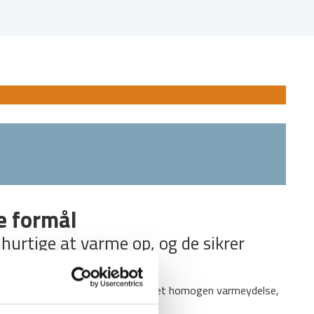
e formål
hurtige at varme op, og de sikrer
ovnen op, ligesom det sikrer en meget homogen varmeydelse,