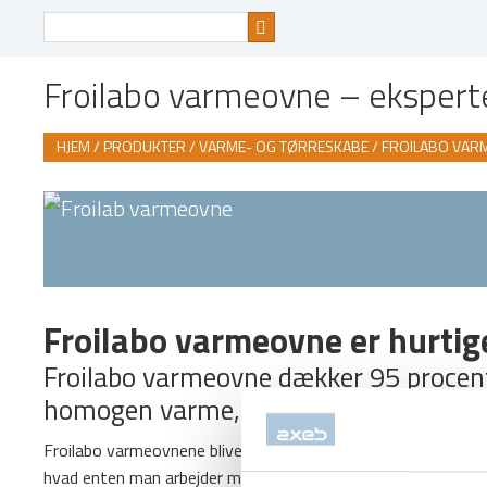
Søg
efter
Froilabo varmeovne – eksperte
HJEM
/
PRODUKTER
/
VARME- OG TØRRESKABE
/ FROILABO VAR
Froilabo varmeovne er hurtig
Froilabo varmeovne dækker 95 procent 
homogen varme, selv ved fuld kapacit
Froilabo varmeovnene bliver varmet op gennem en konvektion
hvad enten man arbejder med mindre eller meget store mæn