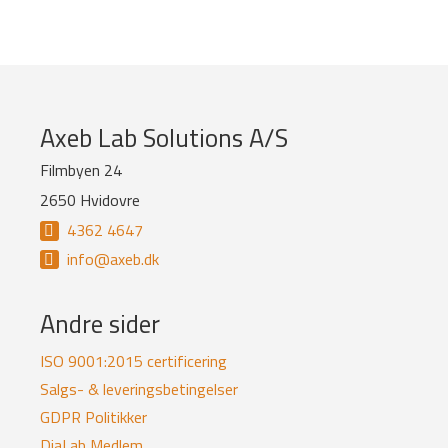
Company
Axeb Lab Solutions A/S
information
Filmbyen 24
2650 Hvidovre
and
4362 4647
newsletter
info@axeb.dk
Andre sider
ISO 9001:2015 certificering
Salgs- & leveringsbetingelser
GDPR Politikker
DiaLab Medlem