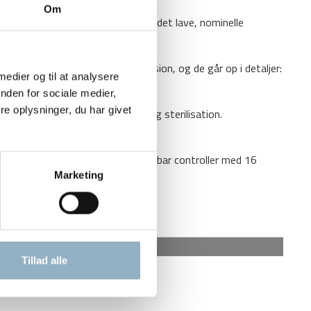
Om
fter åbning af døren. Sammen med det lave, nominelle
us på kvalitet, sikkerhed og præcision, og de går op i detaljer:
 medier og til at analysere
nden for sociale medier,
e oplysninger, du har givet
gnet til tørring, termiske tests og sterilisation.
ntilationshastighed og programmérbar controller med 16
Marketing
Tillad alle