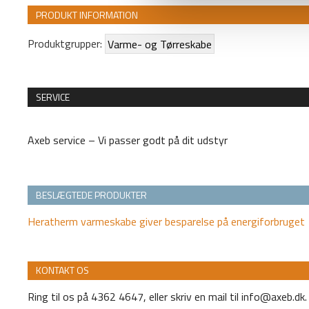
PRODUKT INFORMATION
Produktgrupper:
Varme- og Tørreskabe
SERVICE
Axeb service – Vi passer godt på dit udstyr
BESLÆGTEDE PRODUKTER
Heratherm varmeskabe giver besparelse på energiforbruget
KONTAKT OS
Ring til os på 4362 4647, eller skriv en mail til info@axeb.dk.