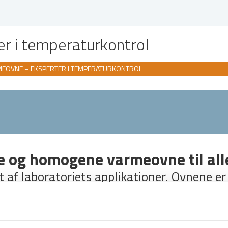
r i temperaturkontrol
MEOVNE – EKSPERTER I TEMPERATURKONTROL
e og homogene varmeovne til all
af laboratoriets applikationer. Ovnene er 
et.
sventilator, hvad der sparer værdifuld tid, når man skal starte 
gder.