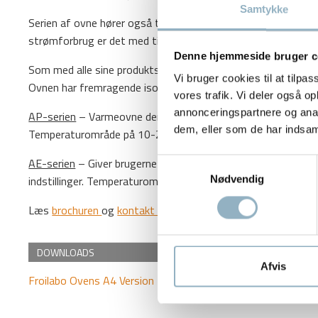
Samtykke
Serien af ovne hører også til de mest effektive på markedet
strømforbrug er det med til at holde omkostningerne nede.
Denne hjemmeside bruger c
Som med alle sine produktserier har Froilabo gjort sig store an
Vi bruger cookies til at tilpas
Ovnen har fremragende isolering og udmærker sig ved ikke a
vores trafik. Vi deler også 
annonceringspartnere og anal
AP-serien
– Varmeovne der lever op til dine krav, overholder a
dem, eller som de har indsaml
Temperaturområde på 10-250 ºC. Volumen 60-240 l.
AE-serien
– Giver brugerne mulighed for at optimere deres a
Samtykkevalg
indstillinger. Temperaturområde på 5-100 ºC. Volumen 60-240
Nødvendig
Læs
brochuren
og
kontakt os
for at få et godt tilbud!
DOWNLOADS
Afvis
Froilabo Ovens A4 Version