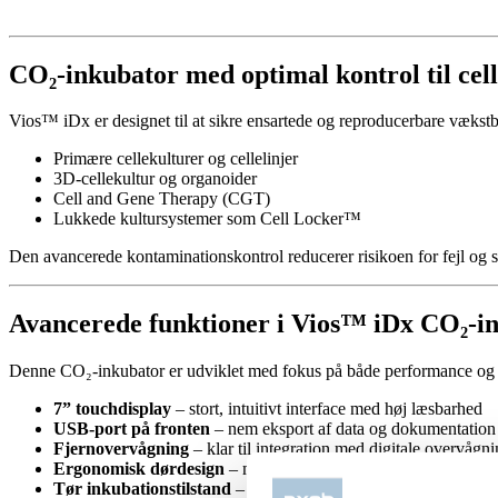
CO₂-inkubator med optimal kontrol til cel
Vios™ iDx er designet til at sikre ensartede og reproducerbare vækstbe
Primære cellekulturer og cellelinjer
3D-cellekultur og organoider
Cell and Gene Therapy (CGT)
Lukkede kultursystemer som Cell Locker™
Den avancerede kontaminationskontrol reducerer risikoen for fejl og sikr
Avancerede funktioner i Vios™ iDx CO₂-i
Denne CO₂-inkubator er udviklet med fokus på både performance og 
7” touchdisplay
– stort, intuitivt interface med høj læsbarhed
USB-port på fronten
– nem eksport af data og dokumentation
Fjernovervågning
– klar til integration med digitale overvågn
Ergonomisk dørdesign
– minimerer vibration og kontaminerin
Tør inkubationstilstand
– ideel til lukkede beholdere og lav f