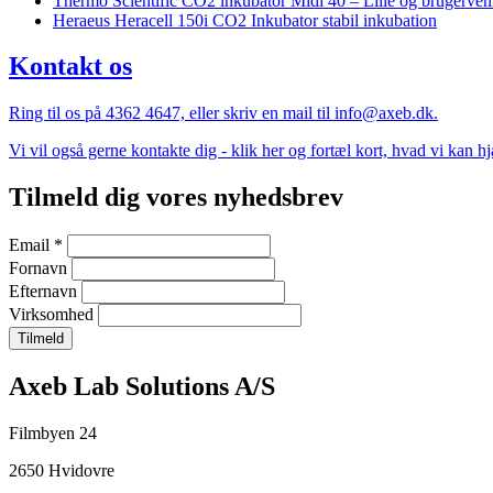
Thermo Scientific CO2 inkubator Midi 40 – Lille og brugerve
Heraeus Heracell 150i CO2 Inkubator stabil inkubation
Kontakt os
Ring til os på 4362 4647, eller skriv en mail til info@axeb.dk.
Vi vil også gerne kontakte dig - klik her og fortæl kort, hvad vi kan 
Tilmeld dig vores nyhedsbrev
Email
*
Fornavn
Efternavn
Virksomhed
Company
Axeb Lab Solutions A/S
information
Filmbyen 24
and
2650 Hvidovre