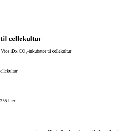
il cellekultur
 Vios iDx CO₂-inkubator til cellekultur
llekultur
55 liter