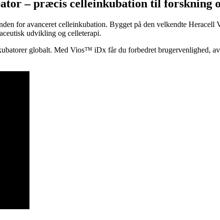
r – præcis celleinkubation til forskning o
n for avanceret celleinkubation. Bygget på den velkendte Heracell VI
aceutisk udvikling og celleterapi.
ubatorer globalt. Med Vios™ iDx får du forbedret brugervenlighed, avan