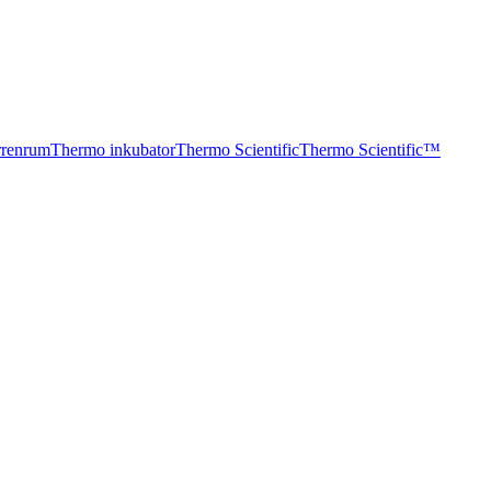
r
renrum
Thermo inkubator
Thermo Scientific
Thermo Scientific™