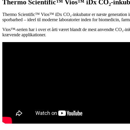
Thermo Scientific™ Vios™ iDx CO₂-inkubato
Thermo Scientific™ Vios™ iDx CO₂-inkubator er næste generation inde
sporbarhed – ideel til moderne laboratorier inden for biomedicin, farm
Vios™-serien har i over et årti været blandt de mest anvendte CO₂-ink
krævende applikationer.