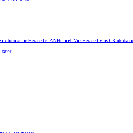
ex bioreactors
Heracell iCAN
Heracell Vios
Heracell Vios CR
inkubato
ubator