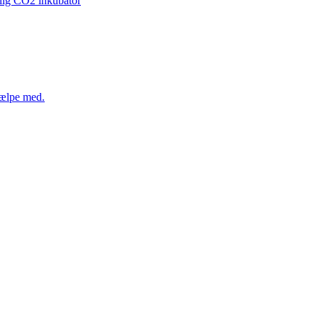
nlig CO2 inkubator
hjælpe med.