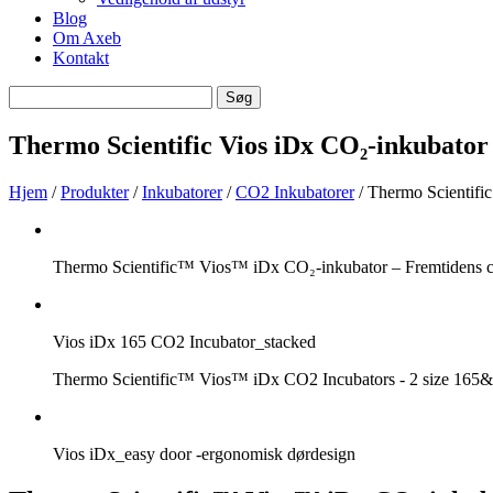
Blog
Om Axeb
Kontakt
Søg
Søg
efter
Thermo Scientific Vios iDx CO₂-inkubator t
Hjem
/
Produkter
/
Inkubatorer
/
CO2 Inkubatorer
/ Thermo Scientific
Thermo Scientific™ Vios™ iDx CO₂-inkubator – Fremtidens ce
Vios iDx 165 CO2 Incubator_stacked
Thermo Scientific™ Vios™ iDx CO2 Incubators - 2 size 165&2
Vios iDx_easy door -ergonomisk dørdesign