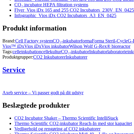
CO₂ incubator HEPA filtration systems
Flyer_Vios iDx 165 and 255 CO2 Incubators_230V_EN_0425
Infographic_Vios iDx CO2 Incubators_A3_EN_0425
Produkt information
Brand:
Cell Factory system
CO₂-inkubator
forma
Forma Steril-Cycle
G-R
Vios™ iDx
Vios iDx
Vios inkubator
Wilson Wolf G-Rex® bioreactor
Tags:
celleinkubation
cellekultur
CO₂-inkubator
Inkubator
laboratorieink
Produktgrupper:
CO2 Inkubatorer
Inkubatorer
Service
Axeb service – Vi passer godt på dit udstyr
Beslægtede produkter
CO2 Incubator Shaker – Thermo Scientific IntelliStack
Thermo Scientific CO2-inkubator Reach-In med stor kapacitet
Vedligehold og rengøring af CO2 inkubatorer