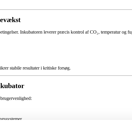
levækst
tingelser. Inkubatoren leverer præcis kontrol af CO₂, temperatur og fugt
er stabile resultater i kritiske forsøg.
nkubator
brugervenlighed:
ingssystemer
gsrisiko
ugtighed