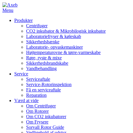
Menu
Produkter
Centrifuger
CO2 inkubator & Mikrobilogisk inkubator
Laboratoriefryser & køleskab
Sikkerhedsbænke
Laboratorie- opvaskemaskiner
Højtemperaturovne & tørre-varmeskabe
Røre, ryste & mixe
Sikkerhedsbrandskabe
Vandbehandling
Service
Serviceaftale
Service-Rotorinspektion
Få en serviceaftale
Reparation
Værd at vide
Om Centrifuger
Om Rotorer
Om CO2 inkubatorer
Om Frysere
Sorvall Rotor Guide
Vedligehold af udstyr