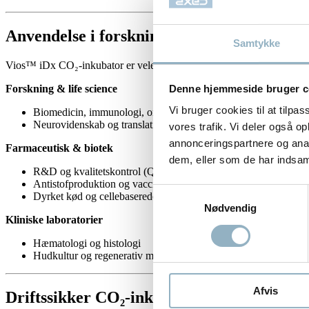
Anvendelse i forskning, pharma og klinisk
Samtykke
Vios™ iDx CO₂-inkubator er velegnet til en bred vifte af applikatione
Denne hjemmeside bruger c
Forskning & life science
Vi bruger cookies til at tilpas
Biomedicin, immunologi, onkologi
Neurovidenskab og translationel forskning
vores trafik. Vi deler også 
annonceringspartnere og anal
Farmaceutisk & biotek
dem, eller som de har indsaml
R&D og kvalitetskontrol (QC)
Antistofproduktion og vaccineudvikling
Samtykkevalg
Dyrket kød og cellebaserede teknologier
Nødvendig
Kliniske laboratorier
Hæmatologi og histologi
Hudkultur og regenerativ medicin
Afvis
Driftssikker CO₂-inkubator med høj proce