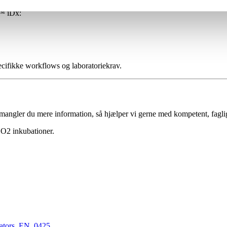
s™ iDx:
ecifikke workflows og laboratoriekrav.
r mangler du mere information, så hjælper vi gerne med kompetent, fagli
CO2 inkubationer.
bators_EN_0425