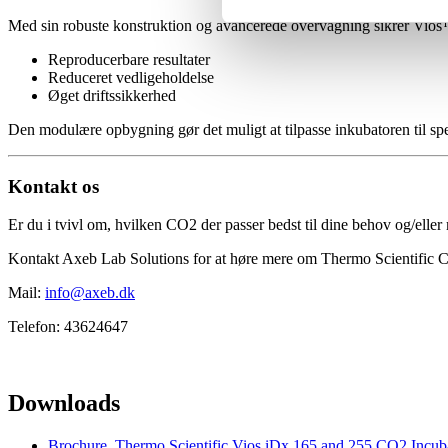
Med sin robuste konstruktion og avancerede overvågning sikrer Vio
Reproducerbare resultater
Reduceret vedligeholdelse
Øget driftssikkerhed
Den modulære opbygning gør det muligt at tilpasse inkubatoren til sp
Kontakt os
Er du i tvivl om, hvilken CO2 der passer bedst til dine behov og/elle
Kontakt Axeb Lab Solutions for at høre mere om Thermo Scientific 
Mail:
info@axeb.dk
Telefon: 43624647
Downloads
Brochure_Thermo Scientific Vios iDx 165 and 255 CO2 Incu