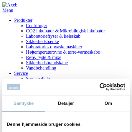
Menu
Produkter
Centrifuger
CO2 inkubator & Mikrobilogisk inkubator
Laboratoriefryser & køleskab
Sikkerhedsbænke
Laboratorie- opvaskemaskiner
Højtemperaturovne & tørre-varmeskabe
Røre, ryste & mixe
Sikkerhedsbrandskabe
Vandbehandling
Service
Serviceaftale
Service-Rotorinspektion
Få en serviceaftale
Reparation
Værd at vide
Samtykke
Detaljer
Om
Om Centrifuger
Om Rotorer
Om CO2 inkubatorer
Om Frysere
Denne hjemmeside bruger cookies
Sorvall Rotor Guide
Vedligehold af udstyr