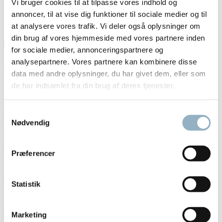
Vi bruger cookies til at tilpasse vores indhold og
Blog
annoncer, til at vise dig funktioner til sociale medier og til
Om Axeb
at analysere vores trafik. Vi deler også oplysninger om
Kontakt
din brug af vores hjemmeside med vores partnere inden
Search
Search
for sociale medier, annonceringspartnere og
for
analysepartnere. Vores partnere kan kombinere disse
Tag:
Water Baths
data med andre oplysninger, du har givet dem, eller som
de har indsamlet fra din brug af deres tjenester.
Home
Thermo Scientific Precision Water Baths
Samtykkevalg
Nødvendig
Thermo Scientific Precision water baths are robust and guarantees
Præferencer
high performance Precision water baths are rugged, high-
performance baths that maintain water temperature from ambient to
95 °C or 99.9 °C (depending on model). These easy-to-maintain
Statistik
baths feature a broad range of bath sizes and models, with digital
set-it-and-forget-it control, faster heat-up time and easy calibration....
Read more »
Marketing