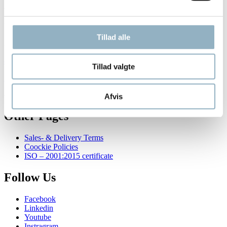
Company
Axeb Lab Solutions A/S
information
Filmbyen 24
Tillad alle
and
2650 Hvidovre
newsletter
4362 4647
Tillad valgte
info@axeb.dk
Copyright © 2014 Axeb Lab Solutions A/S
Afvis
Other Pages
Sales- & Delivery Terms
Coockie Policies
ISO – 2001:2015 certificate
Follow Us
Facebook
Linkedin
Youtube
Instragram