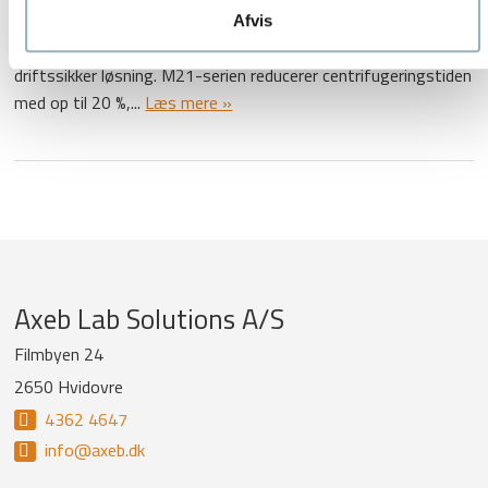
og reproducerbarhed er afgørende. Uanset om du arbejder med
Afvis
rutineanalyser eller avanceret forskning, får du en fleksibel og
driftssikker løsning. M21-serien reducerer centrifugeringstiden
med op til 20 %,...
Læs mere »
Company
Axeb Lab Solutions A/S
information
Filmbyen 24
2650 Hvidovre
and
4362 4647
newsletter
info@axeb.dk