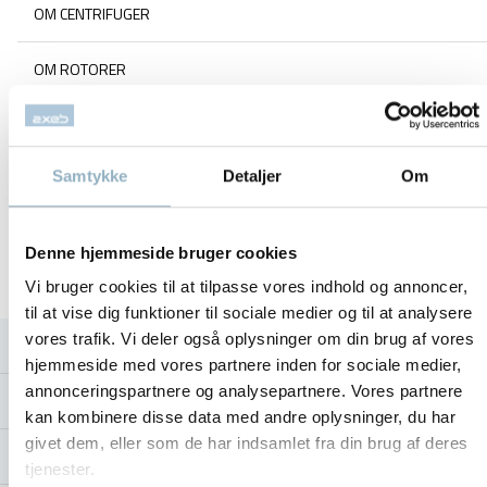
OM CENTRIFUGER
OM ROTORER
OM CO2 INKUBATORER
Samtykke
Detaljer
Om
OM FRYSERE
SORVALL ROTOR GUIDE
Denne hjemmeside bruger cookies
Vi bruger cookies til at tilpasse vores indhold og annoncer,
VEDLIGEHOLD AF UDSTYR
til at vise dig funktioner til sociale medier og til at analysere
vores trafik. Vi deler også oplysninger om din brug af vores
BLOG
hjemmeside med vores partnere inden for sociale medier,
annonceringspartnere og analysepartnere. Vores partnere
OM AXEB
kan kombinere disse data med andre oplysninger, du har
givet dem, eller som de har indsamlet fra din brug af deres
KONTAKT
tjenester.