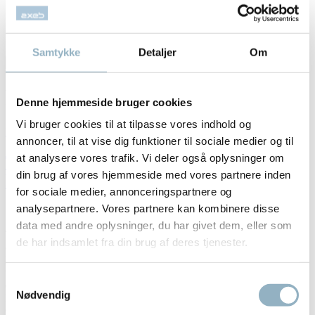
Blog
Om Axeb
Kontakt
Samtykke
Detaljer
Om
Søg
Søg
efter
RC BIOs
Denne hjemmeside bruger cookies
Vi bruger cookies til at tilpasse vores indhold og
Hjem
annoncer, til at vise dig funktioner til sociale medier og til
at analysere vores trafik. Vi deler også oplysninger om
Thermo BIOS centrifuge med stor
din brug af vores hjemmeside med vores partnere inden
kapacitet til bioprocesser
for sociale medier, annonceringspartnere og
analysepartnere. Vores partnere kan kombinere disse
data med andre oplysninger, du har givet dem, eller som
Thermo Scientific BIOS 16 & BIOS A centrifuger Højkapacitets
de har indsamlet fra din brug af deres tjenester.
centrifuger til bioprocessering og laboratorier Thermo Scientific
BIOS 16 og BIOS A er avancerede laboratorie centrifuger designet
til store volumenprøver og bioprocessering. Med høj kapacitet,
Samtykkevalg
energieffektiv drift og intuitiv betjening er de ideelle til moderne
Nødvendig
laboratoriemiljøer. Bæredygtig og energieffektiv teknologi Med
GreenCool Technology anvendes et naturligt...
Læs mere »