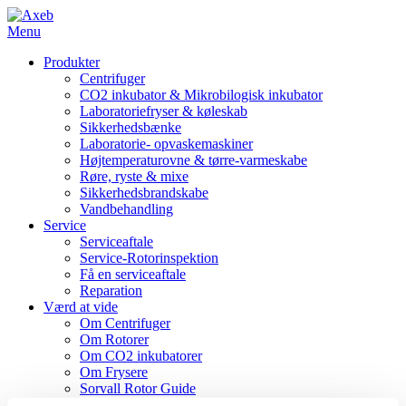
Menu
Produkter
Centrifuger
CO2 inkubator & Mikrobilogisk inkubator
Laboratoriefryser & køleskab
Sikkerhedsbænke
Laboratorie- opvaskemaskiner
Højtemperaturovne & tørre-varmeskabe
Røre, ryste & mixe
Sikkerhedsbrandskabe
Vandbehandling
Service
Serviceaftale
Service-Rotorinspektion
Få en serviceaftale
Reparation
Værd at vide
Om Centrifuger
Om Rotorer
Om CO2 inkubatorer
Om Frysere
Sorvall Rotor Guide
Vedligehold af udstyr