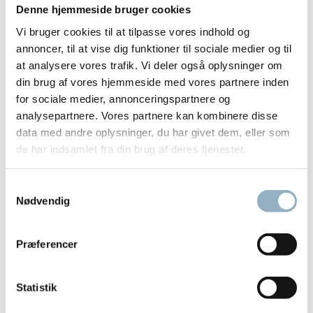
Denne hjemmeside bruger cookies
Blog
Om Axeb
Vi bruger cookies til at tilpasse vores indhold og
Kontakt
annoncer, til at vise dig funktioner til sociale medier og til
Søg
Søg
at analysere vores trafik. Vi deler også oplysninger om
efter
din brug af vores hjemmeside med vores partnere inden
Getinge
for sociale medier, annonceringspartnere og
analysepartnere. Vores partnere kan kombinere disse
Hjem
data med andre oplysninger, du har givet dem, eller som
de har indsamlet fra din brug af deres tjenester.
Laboratorieopvaskemaskiner – Getinge >
henvises til Getinge Danmark.
Samtykkevalg
Nødvendig
Laboratorieopvaskemaskiner – Getinge Lancer Effektiv, miljøvenlig
Præferencer
og pladsbesparende: Getinge Lancer Ultima er en innovativ serie af
kompakte opvaskemaskiner til laboratoriet og en spændende nyhed i
vores produktsortiment. Høj ydelse kombineret med brugervenlig
betjening og kompakte dimensioner gør Getinge Lancer-
Statistik
programmet af laboratorieopvaskemaskiner til et attraktivt valg.
Takket være en gennemtænkt indretning kan maskinerne pakkes tæt,