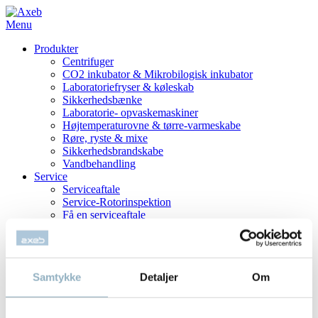
Menu
Produkter
Centrifuger
CO2 inkubator & Mikrobilogisk inkubator
Laboratoriefryser & køleskab
Sikkerhedsbænke
Laboratorie- opvaskemaskiner
Højtemperaturovne & tørre-varmeskabe
Røre, ryste & mixe
Sikkerhedsbrandskabe
Vandbehandling
Service
Serviceaftale
Service-Rotorinspektion
Få en serviceaftale
Reparation
Værd at vide
Om Centrifuger
Om Rotorer
Samtykke
Detaljer
Om
Om CO2 inkubatorer
Om Frysere
Sorvall Rotor Guide
Vedligehold af udstyr