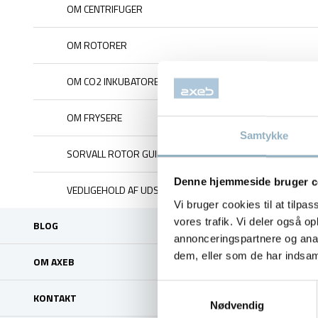
OM CENTRIFUGER
OM ROTORER
OM CO2 INKUBATORER
OM FRYSERE
Samtykke
SORVALL ROTOR GUIDE
Denne hjemmeside bruger c
VEDLIGEHOLD AF UDSTYR
Vi bruger cookies til at tilpas
vores trafik. Vi deler også 
BLOG
annonceringspartnere og anal
dem, eller som de har indsaml
OM AXEB
Samtykkevalg
KONTAKT
Nødvendig