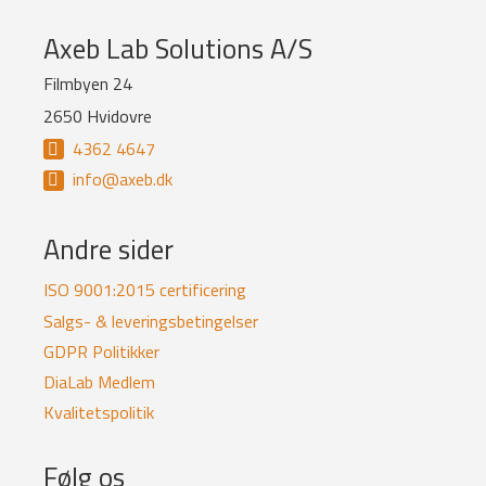
Company
Axeb Lab Solutions A/S
information
Filmbyen 24
2650 Hvidovre
and
4362 4647
newsletter
info@axeb.dk
Andre sider
ISO 9001:2015 certificering
Salgs- & leveringsbetingelser
GDPR Politikker
DiaLab Medlem
Kvalitetspolitik
Følg os