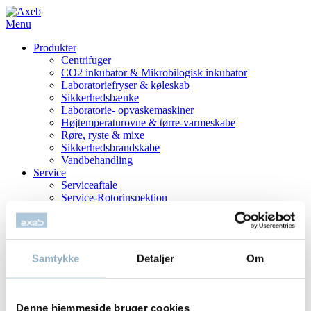
Menu
Produkter
Centrifuger
CO2 inkubator & Mikrobilogisk inkubator
Laboratoriefryser & køleskab
Sikkerhedsbænke
Laboratorie- opvaskemaskiner
Højtemperaturovne & tørre-varmeskabe
Røre, ryste & mixe
Sikkerhedsbrandskabe
Vandbehandling
Service
Serviceaftale
Service-Rotorinspektion
Få en serviceaftale
Reparation
Værd at vide
Om Centrifuger
Samtykke
Detaljer
Om
Om Rotorer
Om CO2 inkubatorer
Om Frysere
Sorvall Rotor Guide
Denne hjemmeside bruger cookies
Vedligehold af udstyr