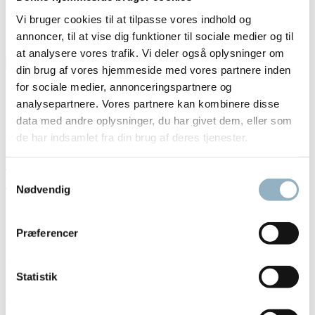
Blog
Vi bruger cookies til at tilpasse vores indhold og
Om Axeb
annoncer, til at vise dig funktioner til sociale medier og til
Kontakt
at analysere vores trafik. Vi deler også oplysninger om
Søg
Søg
din brug af vores hjemmeside med vores partnere inden
efter
for sociale medier, annonceringspartnere og
Kategori:
Renrumsstole
analysepartnere. Vores partnere kan kombinere disse
data med andre oplysninger, du har givet dem, eller som
Hjem
de har indsamlet fra din brug af deres tjenester.
Verdens bedste lab-stol, god ergonomisk
Samtykkevalg
støtte i alle arbejdsstillinger.
Nødvendig
Præferencer
Labster er den første stol, der er udviklet udelukkende til brug i
laboratoriseverdenen. Axeb tøver ikke med at udnævne den til en af
de bedste laboratoriestol på markedet lige nu.
Laboratorisemedarbejdere bruger meget tid i deres stol. Samtidig
Statistik
stiller de helt særlige krav til den: Ud over komfort, ergonomi og
dermed et godt arbejdsmiljø skal...
Læs mere »